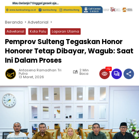
Beranda
Advetorial
Advetorial
Kota Palu
Laporan Utama
Pemprov Sulteng Tegaskan Honor
Honorer Tetap Dibayar, Wagub: Saat
Ini Dalam Proses
152
Antasena Ramadhan Tri
2 Min
Putra
Baca
13 Maret, 2026