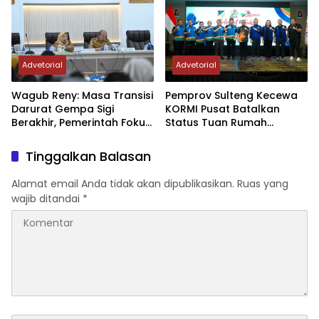
Advetorial
Advetorial
Wagub Reny: Masa Transisi
Pemprov Sulteng Kecewa
Darurat Gempa Sigi
KORMI Pusat Batalkan
Berakhir, Pemerintah Fokus
Status Tuan Rumah
Percepatan Pemulihan
FORNAS 2027, Gubernur:
Keputusan Sepihak dan
Tinggalkan Balasan
Tanpa Koordinasi
Alamat email Anda tidak akan dipublikasikan.
Ruas yang
wajib ditandai
*