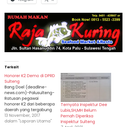
Terkait
Honorer K2 Demo di DPRD
Sulteng
Bang Doel (deadline-
news.com)-Palusulteng-
Ratusan pegawai
honorer K2 dari beberapa
Ternyata Inspektur Dee
daerah yang tergabung
Lubis,SH,MH Belum
dalam Forum Honorer K21
13 November, 2017
Pernah Diperiksa
(FHK21) Sulteng
dalam "Laporan Utama"
Inspektur Sulteng
melakukan aksi unjuk