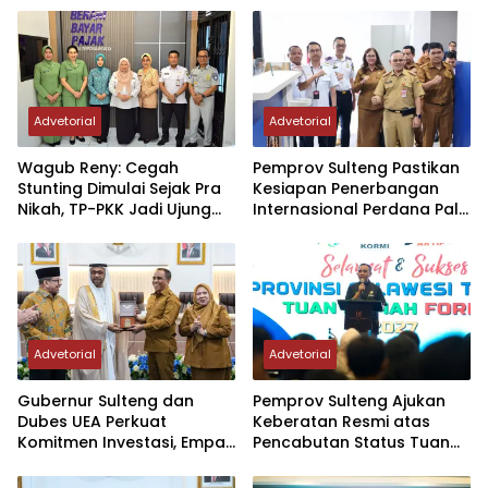
“Sumbangan dari orang
tua siswa/siswi…
Advetorial
Advetorial
Wagub Reny: Cegah
Pemprov Sulteng Pastikan
Stunting Dimulai Sejak Pra
Kesiapan Penerbangan
Nikah, TP-PKK Jadi Ujung
Internasional Perdana Palu
Tombak di Masyarakat
– Guangzhou
Advetorial
Advetorial
Gubernur Sulteng dan
Pemprov Sulteng Ajukan
Dubes UEA Perkuat
Keberatan Resmi atas
Komitmen Investasi, Empat
Pencabutan Status Tuan
Sektor Jadi Prioritas
Rumah FORNAS IX Tahun
2027