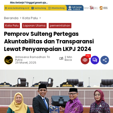
Beranda
Kota Palu
Kota Palu
Laporan Utama
pemerintahan
Pemprov Sulteng Pertegas
Akuntabilitas dan Transparansi
Lewat Penyampaian LKPJ 2024
150
Antasena Ramadhan Tri
2 Min
Putra
Baca
29 Maret, 2025