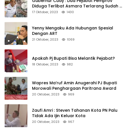
Gubernur Cudy : Dua Pejabat Pemprov
Diduga Terlibat Asmara Terlarang Sudah di
Non Job
17 Oktober, 2023
1430
Yenny Mengaku Ada Hubungan Spesial
Dengan ART
21 Oktober, 2023
1069
Apakah Pj Bupati Bisa Melantik Pejabat?
18 Oktober, 2023
982
Wapres Ma’ruf Amin Anugerahi PJ Bupati
Morowali Penghargaan Paritrana Award
20 Oktober, 2023
969
Zaufi Amri : Steven Tahanan Kota PN Palu
Tidak Ada Ijin Keluar Kota
20 Oktober, 2023
967