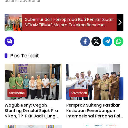
dalam "Advetorial"
Gubernur dan Forkopimda Ikuti Pemantauan
SITKAMTIBMAS Malam Takbiran Bersama
Kapolri
Pos Terkait
Advetorial
Advetorial
Wagub Reny: Cegah
Pemprov Sulteng Pastikan
Stunting Dimulai Sejak Pra
Kesiapan Penerbangan
Nikah, TP-PKK Jadi Ujung
Internasional Perdana Palu
Tombak di Masyarakat
– Guangzhou