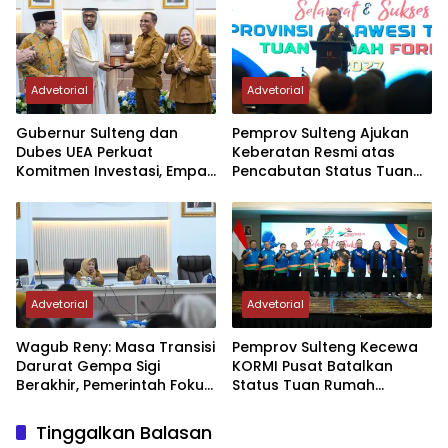
Advetorial
Advetorial
Gubernur Sulteng dan
Pemprov Sulteng Ajukan
Dubes UEA Perkuat
Keberatan Resmi atas
Komitmen Investasi, Empat
Pencabutan Status Tuan
Sektor Jadi Prioritas
Rumah FORNAS IX Tahun
2027
Advetorial
Advetorial
Wagub Reny: Masa Transisi
Pemprov Sulteng Kecewa
Darurat Gempa Sigi
KORMI Pusat Batalkan
Berakhir, Pemerintah Fokus
Status Tuan Rumah
Percepatan Pemulihan
FORNAS 2027, Gubernur:
Keputusan Sepihak dan
Tinggalkan Balasan
Tanpa Koordinasi