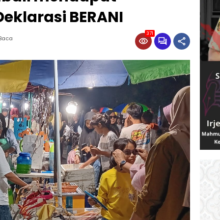
eklarasi BERANI
371
 Baca