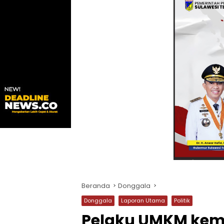
Beranda
Donggala
Donggala
Laporan Utama
Politik
Pelaku UMKM kem