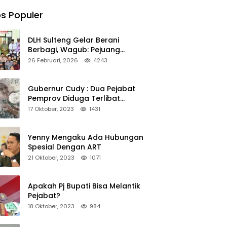
s Populer
DLH Sulteng Gelar Berani
Berbagi, Wagub: Pejuang
Lingkungan Harus Jadi Teladan
26 Februari, 2026
4243
Kepedulian
Gubernur Cudy : Dua Pejabat
Pemprov Diduga Terlibat
Asmara Terlarang Sudah di
17 Oktober, 2023
1431
Non Job
Yenny Mengaku Ada Hubungan
Spesial Dengan ART
21 Oktober, 2023
1071
Apakah Pj Bupati Bisa Melantik
Pejabat?
18 Oktober, 2023
984