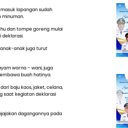
u masuk lapangan sudah
an minuman.
tahu dan tompe goreng mulai
 deklarasi.
 anak-anak juga turut
ayam warna – wani, juga
membawa buah hatinya.
ari baju kaos, jaket, celana,
ng saat kegiatan deklarasi
njajakan dagangannya pada