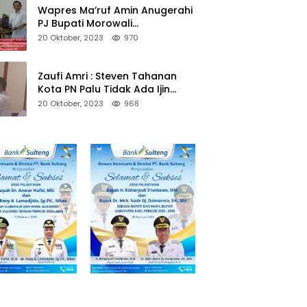
Wapres Ma’ruf Amin Anugerahi
PJ Bupati Morowali
Penghargaan Paritrana Award
20 Oktober, 2023
970
Zaufi Amri : Steven Tahanan
Kota PN Palu Tidak Ada Ijin
Keluar Kota
20 Oktober, 2023
968