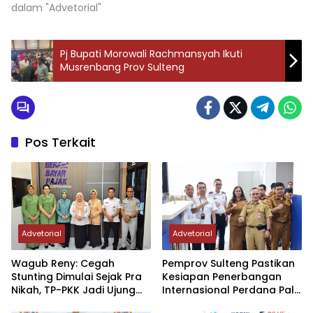
dalam "Advetorial"
Pj Bupati Morowali Rachmansyah Ikuti
Musrenbang Prov Sulteng
Pos Terkait
Advetorial
Advetorial
Wagub Reny: Cegah
Pemprov Sulteng Pastikan
Stunting Dimulai Sejak Pra
Kesiapan Penerbangan
Nikah, TP-PKK Jadi Ujung
Internasional Perdana Palu
Tombak di Masyarakat
– Guangzhou