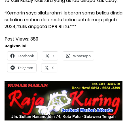
to Kaili Rusdy Mastura yang akrab disapa kak Cudy.
“Kemarin saya silaturahmi lebaran sama beliau dinda
sekalian mohon doa restu beliau untuk maju pilgub
2024,”tulis anggota DPR RI itu.***
Post Views:
389
Bagikan ini:
Facebook
X
WhatsApp
Telegram
X