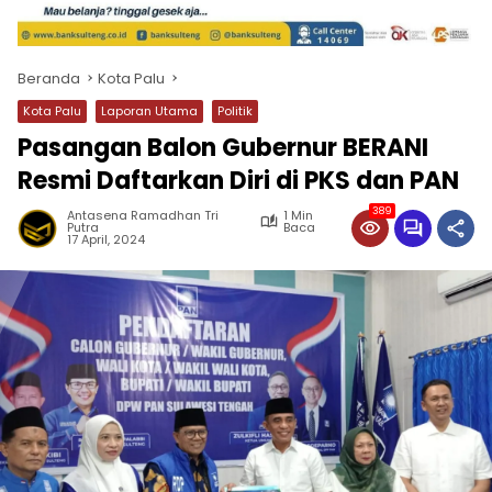
Beranda
Kota Palu
Kota Palu
Laporan Utama
Politik
Pasangan Balon Gubernur BERANI
Resmi Daftarkan Diri di PKS dan PAN
389
Antasena Ramadhan Tri
1 Min
Putra
Baca
17 April, 2024