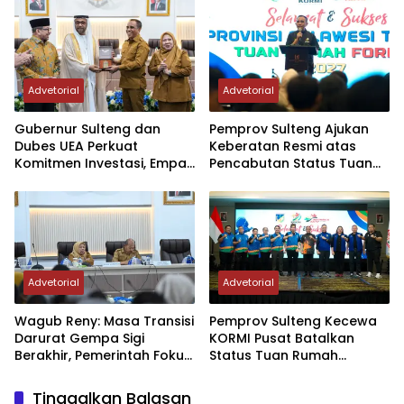
Advetorial
Advetorial
Gubernur Sulteng dan
Pemprov Sulteng Ajukan
Dubes UEA Perkuat
Keberatan Resmi atas
Komitmen Investasi, Empat
Pencabutan Status Tuan
Sektor Jadi Prioritas
Rumah FORNAS IX Tahun
2027
Advetorial
Advetorial
Wagub Reny: Masa Transisi
Pemprov Sulteng Kecewa
Darurat Gempa Sigi
KORMI Pusat Batalkan
Berakhir, Pemerintah Fokus
Status Tuan Rumah
Percepatan Pemulihan
FORNAS 2027, Gubernur:
Keputusan Sepihak dan
Tinggalkan Balasan