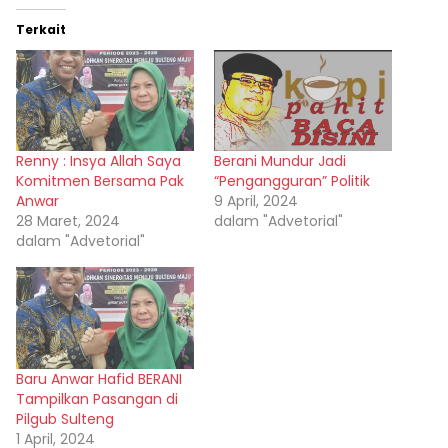
Terkait
Renny : Insya Allah Saya
Berani Mundur Jadi
Komitmen Bersama Pak
“Pengangguran” Politik
Anwar
9 April, 2024
28 Maret, 2024
dalam "Advetorial"
dalam "Advetorial"
Baru Anwar Hafid BERANI
Tampilkan Pasangan di
Pilgub Sulteng
1 April, 2024