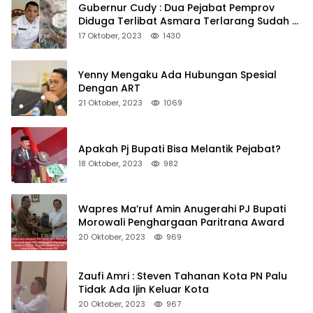
Gubernur Cudy : Dua Pejabat Pemprov
Diduga Terlibat Asmara Terlarang Sudah di
Non Job
17 Oktober, 2023
1430
Yenny Mengaku Ada Hubungan Spesial
Dengan ART
21 Oktober, 2023
1069
Apakah Pj Bupati Bisa Melantik Pejabat?
18 Oktober, 2023
982
Wapres Ma’ruf Amin Anugerahi PJ Bupati
Morowali Penghargaan Paritrana Award
20 Oktober, 2023
969
Zaufi Amri : Steven Tahanan Kota PN Palu
Tidak Ada Ijin Keluar Kota
20 Oktober, 2023
967