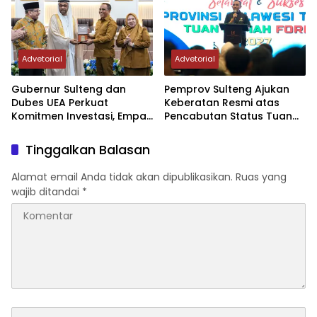
Advetorial
Advetorial
Gubernur Sulteng dan
Pemprov Sulteng Ajukan
Dubes UEA Perkuat
Keberatan Resmi atas
Komitmen Investasi, Empat
Pencabutan Status Tuan
Sektor Jadi Prioritas
Rumah FORNAS IX Tahun
2027
Tinggalkan Balasan
Alamat email Anda tidak akan dipublikasikan.
Ruas yang
wajib ditandai
*