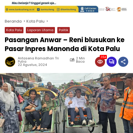
Beranda
Kota Palu
Kota Palu
Laporan Utama
Politik
Pasangan Anwar – Reni blusukan ke
Pasar Inpres Manonda di Kota Palu
364
Antasena Ramadhan Tri
2 Min
Putra
Baca
22 Agustus, 2024