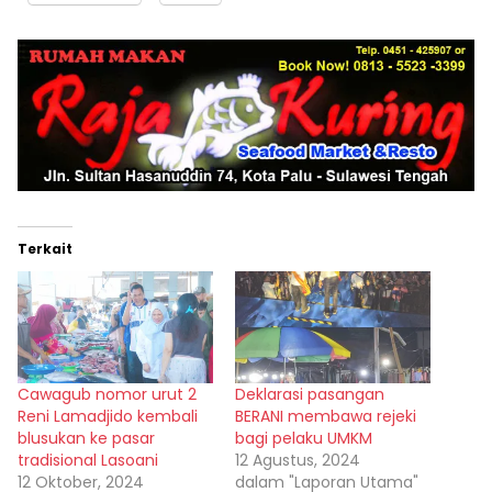
Terkait
Cawagub nomor urut 2
Deklarasi pasangan
Reni Lamadjido kembali
BERANI membawa rejeki
blusukan ke pasar
bagi pelaku UMKM
tradisional Lasoani
12 Agustus, 2024
12 Oktober, 2024
dalam "Laporan Utama"