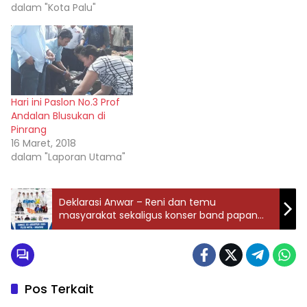
dalam "Kota Palu"
Hari ini Paslon No.3 Prof
Andalan Blusukan di
Pinrang
16 Maret, 2018
dalam "Laporan Utama"
Deklarasi Anwar – Reni dan temu
masyarakat sekaligus konser band papan
atas
Pos Terkait