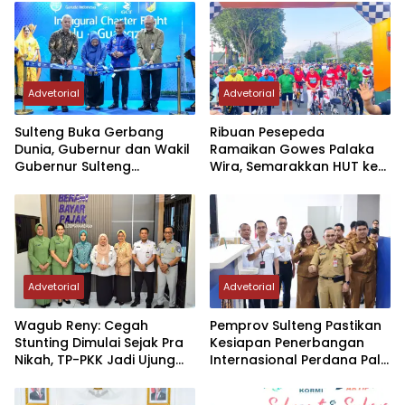
Advetorial
Advetorial
Sulteng Buka Gerbang
Ribuan Pesepeda
Dunia, Gubernur dan Wakil
Ramaikan Gowes Palaka
Gubernur Sulteng
Wira, Semarakkan HUT ke-1
Resmikan Penerbangan
Kodam XXIII/PW
Perdana Internasional
Palu-Guangzhou
Advetorial
Advetorial
Wagub Reny: Cegah
Pemprov Sulteng Pastikan
Stunting Dimulai Sejak Pra
Kesiapan Penerbangan
Nikah, TP-PKK Jadi Ujung
Internasional Perdana Palu
Tombak di Masyarakat
– Guangzhou