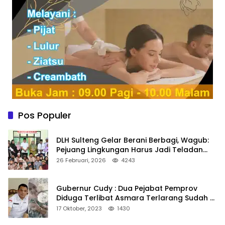
Pos Populer
DLH Sulteng Gelar Berani Berbagi, Wagub:
Pejuang Lingkungan Harus Jadi Teladan
Kepedulian
26 Februari, 2026
4243
Gubernur Cudy : Dua Pejabat Pemprov
Diduga Terlibat Asmara Terlarang Sudah di
Non Job
17 Oktober, 2023
1430