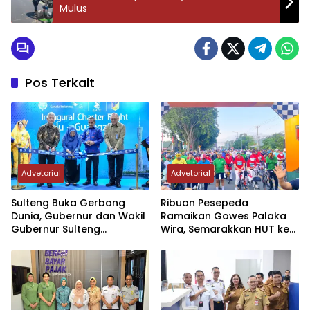
Mulus
Pos Terkait
Advetorial
Advetorial
Sulteng Buka Gerbang
Ribuan Pesepeda
Dunia, Gubernur dan Wakil
Ramaikan Gowes Palaka
Gubernur Sulteng
Wira, Semarakkan HUT ke-1
Resmikan Penerbangan
Kodam XXIII/PW
Perdana Internasional
Palu-Guangzhou