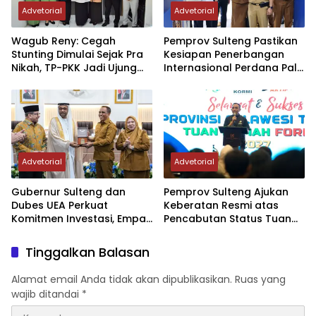
Advetorial
Advetorial
Wagub Reny: Cegah
Pemprov Sulteng Pastikan
Stunting Dimulai Sejak Pra
Kesiapan Penerbangan
Nikah, TP-PKK Jadi Ujung
Internasional Perdana Palu
Tombak di Masyarakat
– Guangzhou
Advetorial
Advetorial
Gubernur Sulteng dan
Pemprov Sulteng Ajukan
Dubes UEA Perkuat
Keberatan Resmi atas
Komitmen Investasi, Empat
Pencabutan Status Tuan
Sektor Jadi Prioritas
Rumah FORNAS IX Tahun
2027
Tinggalkan Balasan
Alamat email Anda tidak akan dipublikasikan.
Ruas yang
wajib ditandai
*