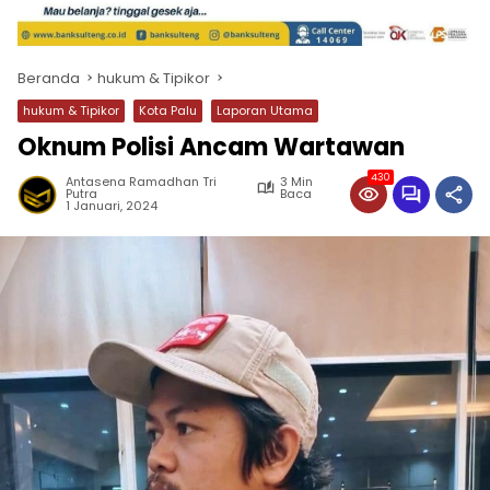
Beranda
hukum & Tipikor
hukum & Tipikor
Kota Palu
Laporan Utama
Oknum Polisi Ancam Wartawan
430
Antasena Ramadhan Tri
3 Min
Putra
Baca
1 Januari, 2024