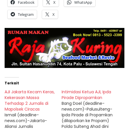
Facebook
X
WhatsApp
Telegram
X
Terkait
AJI Jakarta Kecam Keras,
Intimidasi Ketua AJI, Ipda
Kekerasan Massa
Pirade Dipropamkan
Terhadap 2 Jurnalis di
Bang Doel (deadline-
Mapolsek Ciracas
news.com)-Palusulteng-
Ismail (deadline-
Ipda Pirade di Propamkan
news.com)-Jakarta-
(dilaporkan ke Propam)
Aliansi Jurnalis
Polda Sulteng Ahad dini