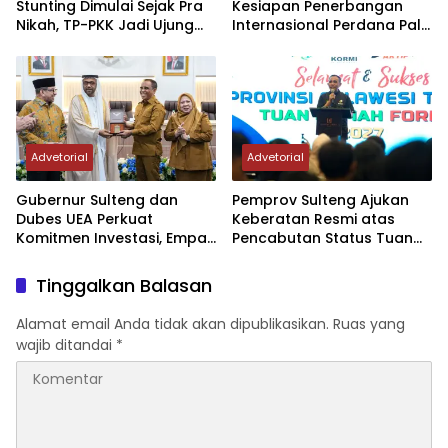
Stunting Dimulai Sejak Pra
Kesiapan Penerbangan
Nikah, TP-PKK Jadi Ujung
Internasional Perdana Palu
Tombak di Masyarakat
– Guangzhou
Advetorial
Advetorial
Gubernur Sulteng dan
Pemprov Sulteng Ajukan
Dubes UEA Perkuat
Keberatan Resmi atas
Komitmen Investasi, Empat
Pencabutan Status Tuan
Sektor Jadi Prioritas
Rumah FORNAS IX Tahun
2027
Tinggalkan Balasan
Alamat email Anda tidak akan dipublikasikan.
Ruas yang
wajib ditandai
*