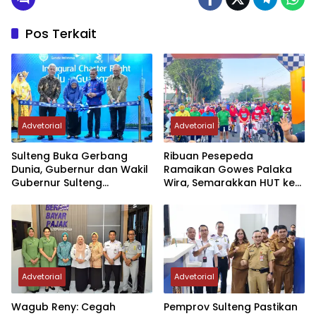
Pos Terkait
Advetorial
Advetorial
Sulteng Buka Gerbang
Ribuan Pesepeda
Dunia, Gubernur dan Wakil
Ramaikan Gowes Palaka
Gubernur Sulteng
Wira, Semarakkan HUT ke-1
Resmikan Penerbangan
Kodam XXIII/PW
Perdana Internasional
Palu-Guangzhou
Advetorial
Advetorial
Wagub Reny: Cegah
Pemprov Sulteng Pastikan