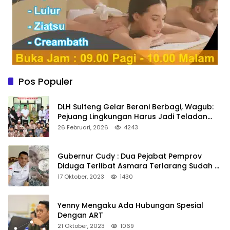
Pos Populer
DLH Sulteng Gelar Berani Berbagi, Wagub:
Pejuang Lingkungan Harus Jadi Teladan
Kepedulian
26 Februari, 2026
4243
Gubernur Cudy : Dua Pejabat Pemprov
Diduga Terlibat Asmara Terlarang Sudah di
Non Job
17 Oktober, 2023
1430
Yenny Mengaku Ada Hubungan Spesial
Dengan ART
21 Oktober, 2023
1069