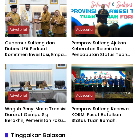
Advetorial
Advetorial
Gubernur Sulteng dan
Pemprov Sulteng Ajukan
Dubes UEA Perkuat
Keberatan Resmi atas
Komitmen Investasi, Empat
Pencabutan Status Tuan
Sektor Jadi Prioritas
Rumah FORNAS IX Tahun
2027
Advetorial
Advetorial
Wagub Reny: Masa Transisi
Pemprov Sulteng Kecewa
Darurat Gempa Sigi
KORMI Pusat Batalkan
Berakhir, Pemerintah Fokus
Status Tuan Rumah
Percepatan Pemulihan
FORNAS 2027, Gubernur:
Keputusan Sepihak dan
Tinggalkan Balasan
Tanpa Koordinasi