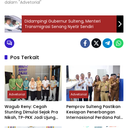
dalam "Advetorial"
Didampingi Gubernur Sulteng, Menteri
Transmigrasi Senang Nyetir Sendiri
Pos Terkait
Advetorial
Advetorial
Wagub Reny: Cegah
Pemprov Sulteng Pastikan
Stunting Dimulai Sejak Pra
Kesiapan Penerbangan
Nikah, TP-PKK Jadi Ujung
Internasional Perdana Palu
Tombak di Masyarakat
– Guangzhou