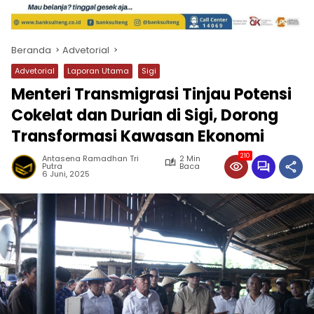
Beranda
Advetorial
Advetorial
Laporan Utama
Sigi
Menteri Transmigrasi Tinjau Potensi
Cokelat dan Durian di Sigi, Dorong
Transformasi Kawasan Ekonomi
210
Antasena Ramadhan Tri
2 Min
Putra
Baca
6 Juni, 2025