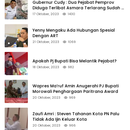
Gubernur Cudy : Dua Pejabat Pemprov
Diduga Terlibat Asmara Terlarang Sudah di
Non Job
17 Oktober, 2023
1430
Yenny Mengaku Ada Hubungan Spesial
Dengan ART
21 Oktober, 2023
1069
Apakah Pj Bupati Bisa Melantik Pejabat?
18 Oktober, 2023
982
Wapres Ma’ruf Amin Anugerahi PJ Bupati
Morowali Penghargaan Paritrana Award
20 Oktober, 2023
969
Zaufi Amri : Steven Tahanan Kota PN Palu
Tidak Ada Ijin Keluar Kota
20 Oktober, 2023
966