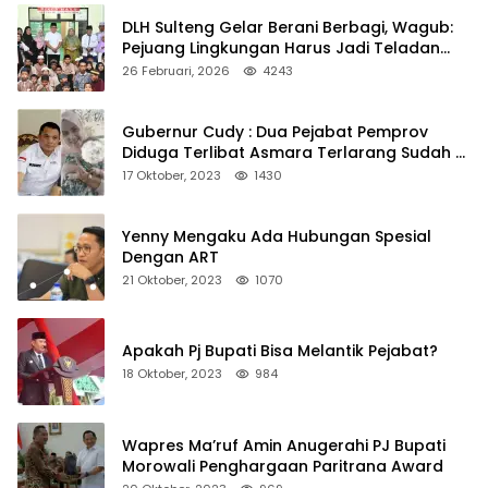
DLH Sulteng Gelar Berani Berbagi, Wagub:
Pejuang Lingkungan Harus Jadi Teladan
Kepedulian
26 Februari, 2026
4243
Gubernur Cudy : Dua Pejabat Pemprov
Diduga Terlibat Asmara Terlarang Sudah di
Non Job
17 Oktober, 2023
1430
Yenny Mengaku Ada Hubungan Spesial
Dengan ART
21 Oktober, 2023
1070
Apakah Pj Bupati Bisa Melantik Pejabat?
18 Oktober, 2023
984
Wapres Ma’ruf Amin Anugerahi PJ Bupati
Morowali Penghargaan Paritrana Award