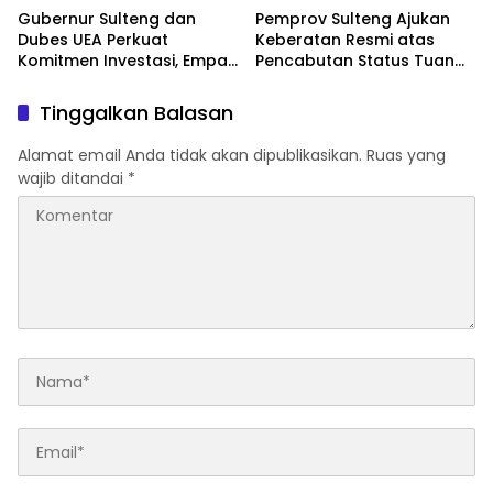
Gubernur Sulteng dan
Pemprov Sulteng Ajukan
Dubes UEA Perkuat
Keberatan Resmi atas
Komitmen Investasi, Empat
Pencabutan Status Tuan
Sektor Jadi Prioritas
Rumah FORNAS IX Tahun
2027
Tinggalkan Balasan
Alamat email Anda tidak akan dipublikasikan.
Ruas yang
wajib ditandai
*