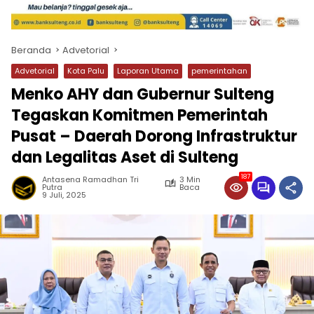
Beranda
Advetorial
Advetorial
Kota Palu
Laporan Utama
pemerintahan
Menko AHY dan Gubernur Sulteng
Tegaskan Komitmen Pemerintah
Pusat – Daerah Dorong Infrastruktur
dan Legalitas Aset di Sulteng
187
Antasena Ramadhan Tri
3 Min
Putra
Baca
9 Juli, 2025