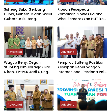
Sulteng Buka Gerbang
Ribuan Pesepeda
Dunia, Gubernur dan Wakil
Ramaikan Gowes Palaka
Gubernur Sulteng
Wira, Semarakkan HUT ke-1
Resmikan Penerbangan
Kodam XXIII/PW
Perdana Internasional
Palu-Guangzhou
Advetorial
Advetorial
Wagub Reny: Cegah
Pemprov Sulteng Pastikan
Stunting Dimulai Sejak Pra
Kesiapan Penerbangan
Nikah, TP-PKK Jadi Ujung
Internasional Perdana Palu
Tombak di Masyarakat
– Guangzhou
Advetorial
Advetorial