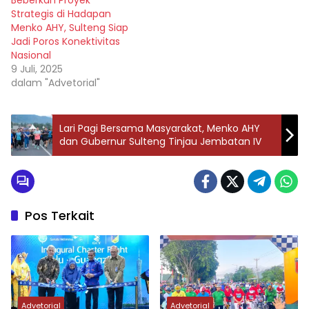
Beberkan Proyek
Strategis di Hadapan
Menko AHY, Sulteng Siap
Jadi Poros Konektivitas
Nasional
9 Juli, 2025
dalam "Advetorial"
Lari Pagi Bersama Masyarakat, Menko AHY
dan Gubernur Sulteng Tinjau Jembatan IV
Pos Terkait
Advetorial
Advetorial