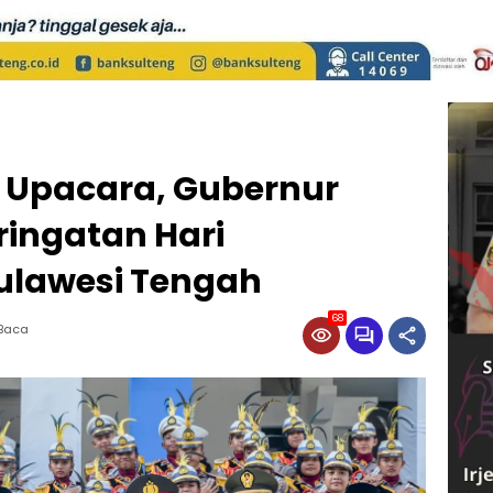
r Upacara, Gubernur
ringatan Hari
ulawesi Tengah
68
 Baca