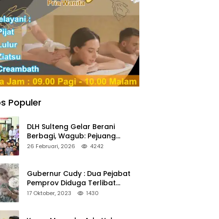
s Populer
DLH Sulteng Gelar Berani
Berbagi, Wagub: Pejuang
Lingkungan Harus Jadi Teladan
26 Februari, 2026
4242
Kepedulian
Gubernur Cudy : Dua Pejabat
Pemprov Diduga Terlibat
Asmara Terlarang Sudah di
17 Oktober, 2023
1430
Non Job