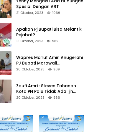
Yenny Mengaku Ada Hubungan
Spesial Dengan ART
21 Oktober, 2023
1069
Apakah Pj Bupati Bisa Melantik
Pejabat?
18 Oktober, 2023
982
Wapres Ma’ruf Amin Anugerahi
PJ Bupati Morowali
Penghargaan Paritrana Award
20 Oktober, 2023
969
Zaufi Amri : Steven Tahanan
Kota PN Palu Tidak Ada Ijin
Keluar Kota
20 Oktober, 2023
966