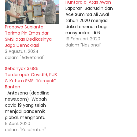
Huntara di Atas Awan
Laporan: Badrudin dan
Ace Sumirsa Ali Awal
tahun 2020 menjadi
duka tersendiri bagi
Prabowo Subianto
masyarakat di 6
Terima Pin Emas dari
kecamatan Kabupaten
19 Februari, 2020
SMSI atas Dedikasinya
Lebak yang diterjang
dalam "Nasional"
Jaga Demokrasi
banjir bandang
3 Agustus, 2024
diantaranya Kecamatan
dalam "Advetorial"
Sajira, Kecamatan
Sebanyak 3.686
Cipanas, Kecamatan
Terdampak Covid19, PUB
Lebak Gedong,
& Ketum SMSI “Keroyok”
Kecamatan Maja,
Banten
Kecamatan Curugbitung,
Antasena (deadline-
dan Kecamatan
news.com)-Wabah
Cimarga. Banjir bandang
covid 19 yang telah
akibat luapan sungai
menjadi pandemik
Ciberang dan Cidurian
global, menghantui
itu mulai naik dan…
seluruh penjuru dunia
9 April, 2020
termasuk di Indonesia.
dalam "Kesehatan"
Tiga provinsi penderita