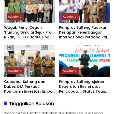
Advetorial
Advetorial
Wagub Reny: Cegah
Pemprov Sulteng Pastikan
Stunting Dimulai Sejak Pra
Kesiapan Penerbangan
Nikah, TP-PKK Jadi Ujung
Internasional Perdana Palu
Tombak di Masyarakat
– Guangzhou
Advetorial
Advetorial
Gubernur Sulteng dan
Pemprov Sulteng Ajukan
Dubes UEA Perkuat
Keberatan Resmi atas
Komitmen Investasi, Empat
Pencabutan Status Tuan
Sektor Jadi Prioritas
Rumah FORNAS IX Tahun
2027
Tinggalkan Balasan
Alamat email Anda tidak akan dipublikasikan.
Ruas yang