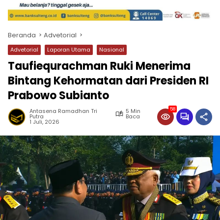
Beranda
Advetorial
Advetorial
Laporan Utama
Nasional
Taufiequrachman Ruki Menerima
Bintang Kehormatan dari Presiden RI
Prabowo Subianto
58
Antasena Ramadhan Tri
5 Min
Putra
Baca
1 Juli, 2026