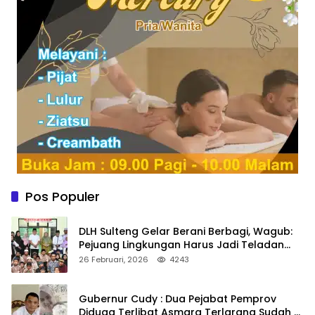
Pos Populer
DLH Sulteng Gelar Berani Berbagi, Wagub:
Pejuang Lingkungan Harus Jadi Teladan
Kepedulian
26 Februari, 2026
4243
Gubernur Cudy : Dua Pejabat Pemprov
Diduga Terlibat Asmara Terlarang Sudah di