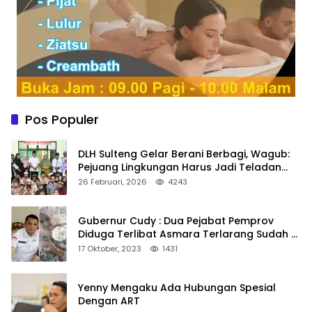
Pos Populer
DLH Sulteng Gelar Berani Berbagi, Wagub:
Pejuang Lingkungan Harus Jadi Teladan
Kepedulian
26 Februari, 2026
4243
Gubernur Cudy : Dua Pejabat Pemprov
Diduga Terlibat Asmara Terlarang Sudah di
Non Job
17 Oktober, 2023
1431
Yenny Mengaku Ada Hubungan Spesial
Dengan ART