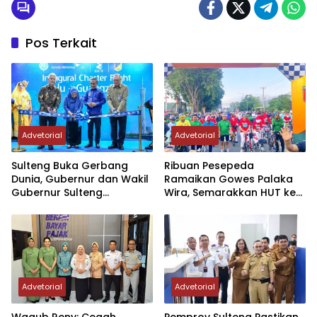
Pos Terkait
Advetorial
Advetorial
Sulteng Buka Gerbang
Ribuan Pesepeda
Dunia, Gubernur dan Wakil
Ramaikan Gowes Palaka
Gubernur Sulteng
Wira, Semarakkan HUT ke-1
Resmikan Penerbangan
Kodam XXIII/PW
Perdana Internasional
Palu-Guangzhou
Advetorial
Advetorial
Wagub Reny: Cegah
Pemprov Sulteng Pastikan