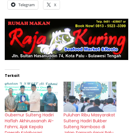
Telegram
X
Terkait
Gubernur Sulteng Hadiri
Puluhan Ribu Masyarakat
Haflah Akhirussanah Al-
Sulteng Hadiri Bukber
Fahmi, Ajak Kepala
Sulteng Nambaso di
Daerah Kolaborasi
Jalan Samratulangi Palu