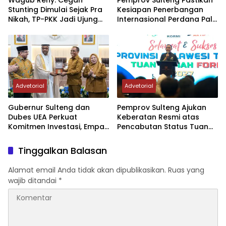
Stunting Dimulai Sejak Pra
Kesiapan Penerbangan
Nikah, TP-PKK Jadi Ujung
Internasional Perdana Palu
Tombak di Masyarakat
– Guangzhou
Advetorial
Advetorial
Gubernur Sulteng dan
Pemprov Sulteng Ajukan
Dubes UEA Perkuat
Keberatan Resmi atas
Komitmen Investasi, Empat
Pencabutan Status Tuan
Sektor Jadi Prioritas
Rumah FORNAS IX Tahun
2027
Tinggalkan Balasan
Alamat email Anda tidak akan dipublikasikan.
Ruas yang
wajib ditandai
*