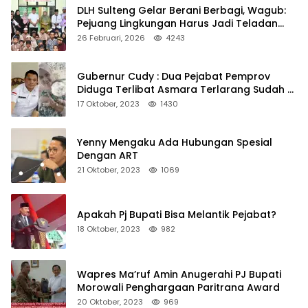
DLH Sulteng Gelar Berani Berbagi, Wagub:
Pejuang Lingkungan Harus Jadi Teladan
Kepedulian
26 Februari, 2026
4243
Gubernur Cudy : Dua Pejabat Pemprov
Diduga Terlibat Asmara Terlarang Sudah di
Non Job
17 Oktober, 2023
1430
Yenny Mengaku Ada Hubungan Spesial
Dengan ART
21 Oktober, 2023
1069
Apakah Pj Bupati Bisa Melantik Pejabat?
18 Oktober, 2023
982
Wapres Ma’ruf Amin Anugerahi PJ Bupati
Morowali Penghargaan Paritrana Award
20 Oktober, 2023
969