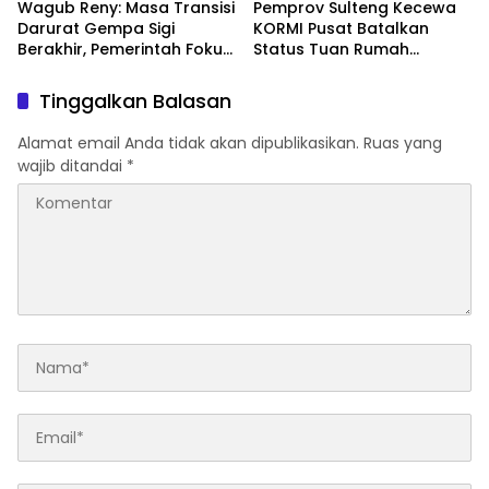
Wagub Reny: Masa Transisi
Pemprov Sulteng Kecewa
Darurat Gempa Sigi
KORMI Pusat Batalkan
Berakhir, Pemerintah Fokus
Status Tuan Rumah
Percepatan Pemulihan
FORNAS 2027, Gubernur:
Keputusan Sepihak dan
Tinggalkan Balasan
Tanpa Koordinasi
Alamat email Anda tidak akan dipublikasikan.
Ruas yang
wajib ditandai
*