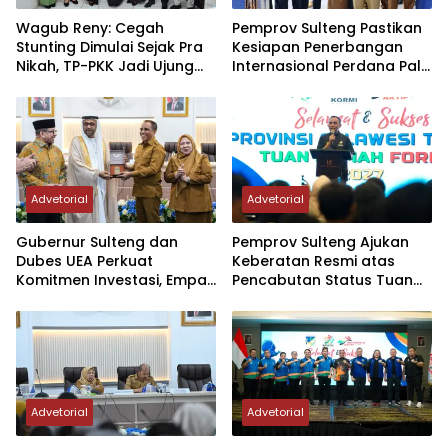
Wagub Reny: Cegah
Pemprov Sulteng Pastikan
Stunting Dimulai Sejak Pra
Kesiapan Penerbangan
Nikah, TP-PKK Jadi Ujung
Internasional Perdana Palu
Tombak di Masyarakat
– Guangzhou
Advetorial
Advetorial
Gubernur Sulteng dan
Pemprov Sulteng Ajukan
Dubes UEA Perkuat
Keberatan Resmi atas
Komitmen Investasi, Empat
Pencabutan Status Tuan
Sektor Jadi Prioritas
Rumah FORNAS IX Tahun
2027
Advetorial
Advetorial