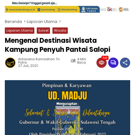
Beranda
Laporan Utama
Laporan Utama
Sulsel
Wisata
Mengenal Destinasi Wisata
Kampung Penyuh Pantai Salopi
542
Antasena Ramadhan Tri
4 Min
Putra
Baca
27 Juli, 2021