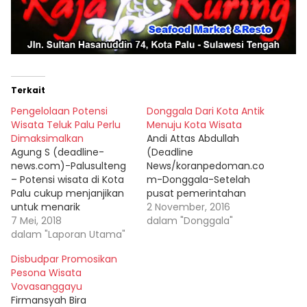
Terkait
Pengelolaan Potensi
Donggala Dari Kota Antik
Wisata Teluk Palu Perlu
Menuju Kota Wisata
Dimaksimalkan
Andi Attas Abdullah
Agung S (deadline-
(Deadline
news.com)-Palusulteng
News/koranpedoman.co
– Potensi wisata di Kota
m-Donggala-Setelah
Palu cukup menjanjikan
pusat pemerintahan
untuk menarik
dipindahkan dari wilayah
2 November, 2016
wisatawan. Salah satu
7 Mei, 2018
Palu ke Banawa kurang
dalam "Donggala"
primadonanya, yakni
dalam "Laporan Utama"
lebih 20 tahun lalu,
Pantai Teluk Palu. Sayang
dizaman pemerintahan
Disbudpar Promosikan
potensi yang ada ini
HN.Bidja, S.Sos Donggala
Pesona Wisata
belum dikelola secara
telah mengalami
Vovasanggayu
maksimal, untuk menarik
kemajuan yang
Firmansyah Bira
wisatawan asing datang
signifikan. Kabupaten