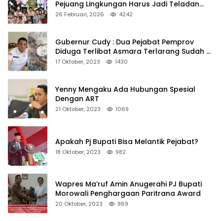
Pejuang Lingkungan Harus Jadi Teladan
Kepedulian
26 Februari, 2026
4242
Gubernur Cudy : Dua Pejabat Pemprov
Diduga Terlibat Asmara Terlarang Sudah di
Non Job
17 Oktober, 2023
1430
Yenny Mengaku Ada Hubungan Spesial
Dengan ART
21 Oktober, 2023
1069
Apakah Pj Bupati Bisa Melantik Pejabat?
18 Oktober, 2023
982
Wapres Ma’ruf Amin Anugerahi PJ Bupati
Morowali Penghargaan Paritrana Award
20 Oktober, 2023
969