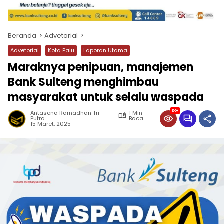
Beranda
Advetorial
Advetorial
Kota Palu
Laporan Utama
Maraknya penipuan, manajemen
Bank Sulteng menghimbau
masyarakat untuk selalu waspada
188
Antasena Ramadhan Tri
1 Min
Putra
Baca
15 Maret, 2025