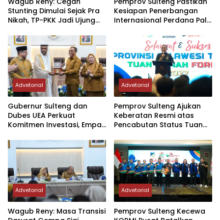
Wagub Reny: Cegah
Pemprov Sulteng Pastikan
Stunting Dimulai Sejak Pra
Kesiapan Penerbangan
Nikah, TP-PKK Jadi Ujung
Internasional Perdana Palu
Tombak di Masyarakat
– Guangzhou
Advetorial
Advetorial
Gubernur Sulteng dan
Pemprov Sulteng Ajukan
Dubes UEA Perkuat
Keberatan Resmi atas
Komitmen Investasi, Empat
Pencabutan Status Tuan
Sektor Jadi Prioritas
Rumah FORNAS IX Tahun
2027
Advetorial
Advetorial
Wagub Reny: Masa Transisi
Pemprov Sulteng Kecewa