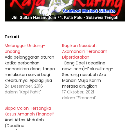
Terkait
Melanggar Undang-
Rugikan Nasabah
Undang
Axamandiri Terancam
Ada pelanggaran aturan
Diperdatakan
ketika perbankan
Bang Doel (deadline-
mencairkan dana, tanpa
news.com)-Palusulteng-
melakukan survei bagi
Seorang nasabah Axa
krediturnya. Apalagi jika
Mandiri Mujib Karim
dokumen yang diajukan
24 Desember, 2016
merasa dirugikan
kreditur ternyata palsu.
dalam "Kopi Pahit"
Invesatsi Axa Mandiri
17 Oktober, 2021
Persekongkolan jahat
Cabang Palu sekitar Rp,
dalam "Ekonomi"
antara Amanah Finance
111 jutaan dari total
Siapa Calon Tersangka
dengan bank Bukopin
setoran Investasi ke Axa
Kasus Amanah Finance?
dan bank Muamalat
Mandiri Rp, 420 utaan
Andi Attas Abdullah
adalah pelanggaran
lebih. "Kami akan
(Deadline
undang-undang tentang
menggugat Axa Mandiri