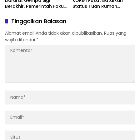
Darurat Gempa Sigi
KORMI Pusat Batalkan
Berakhir, Pemerintah Fokus
Status Tuan Rumah
Percepatan Pemulihan
FORNAS 2027, Gubernur:
Keputusan Sepihak dan
Tinggalkan Balasan
Tanpa Koordinasi
Alamat email Anda tidak akan dipublikasikan.
Ruas yang
wajib ditandai
*