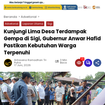
Beranda
Advetorial
Advetorial
Laporan Utama
Sigi
Kunjungi Lima Desa Terdampak
Gempa di Sigi, Gubernur Anwar Hafid
Pastikan Kebutuhan Warga
Terpenuhi
65
Antasena Ramadhan Tri
3 Min
Putra
Baca
17 Juni, 2026