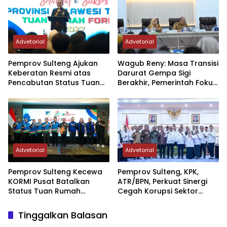
Advetorial
Advetorial
Pemprov Sulteng Ajukan
Wagub Reny: Masa Transisi
Keberatan Resmi atas
Darurat Gempa Sigi
Pencabutan Status Tuan
Berakhir, Pemerintah Fokus
Rumah FORNAS IX Tahun
Percepatan Pemulihan
2027
Advetorial
Advetorial
Pemprov Sulteng Kecewa
Pemprov Sulteng, KPK,
KORMI Pusat Batalkan
ATR/BPN, Perkuat Sinergi
Status Tuan Rumah
Cegah Korupsi Sektor
FORNAS 2027, Gubernur:
Pertanahan
Keputusan Sepihak dan
Tinggalkan Balasan
Tanpa Koordinasi