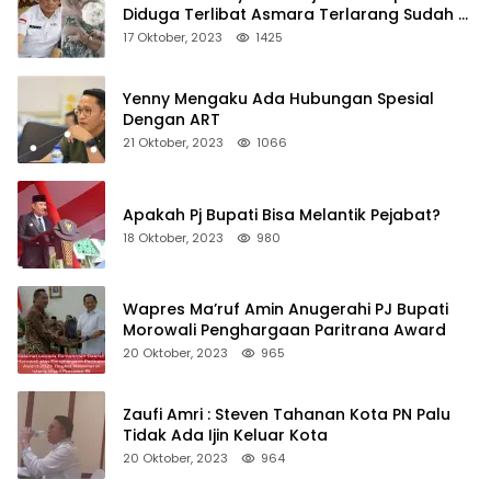
Diduga Terlibat Asmara Terlarang Sudah di
Non Job
17 Oktober, 2023
1425
Yenny Mengaku Ada Hubungan Spesial
Dengan ART
21 Oktober, 2023
1066
Apakah Pj Bupati Bisa Melantik Pejabat?
18 Oktober, 2023
980
Wapres Ma’ruf Amin Anugerahi PJ Bupati
Morowali Penghargaan Paritrana Award
20 Oktober, 2023
965
Zaufi Amri : Steven Tahanan Kota PN Palu
Tidak Ada Ijin Keluar Kota
20 Oktober, 2023
964