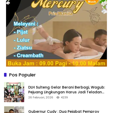
Pos Populer
DLH Sulteng Gelar Berani Berbagi, Wagub:
Pejuang Lingkungan Harus Jadi Teladan
Kepedulian
26 Februari, 2026
4239
Gubernur Cudy : Dua Pejabat Pemprov