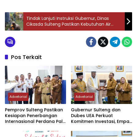
Tindak Lanjuti Instruksi Gubernur, Dinas
Cikasda Sulteng Pastikan Kebutuhan Air
Bersih Korban Gempa di Sigi Terpenuhi
Pos Terkait
Advetorial
Advetorial
Pemprov Sulteng Pastikan
Gubernur Sulteng dan
Kesiapan Penerbangan
Dubes UEA Perkuat
Internasional Perdana Palu
Komitmen Investasi, Empat
– Guangzhou
Sektor Jadi Prioritas