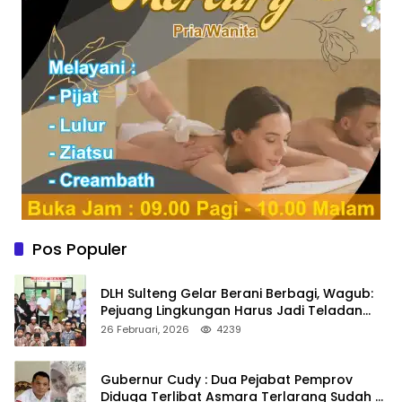
Pos Populer
DLH Sulteng Gelar Berani Berbagi, Wagub:
Pejuang Lingkungan Harus Jadi Teladan
Kepedulian
26 Februari, 2026
4239
Gubernur Cudy : Dua Pejabat Pemprov
Diduga Terlibat Asmara Terlarang Sudah di