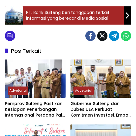
PT. Bank Sulteng beri tanggapan terkait
informasi yang beredar di Media Sosial
Pos Terkait
Advetorial
Advetorial
Pemprov Sulteng Pastikan
Gubernur Sulteng dan
Kesiapan Penerbangan
Dubes UEA Perkuat
Internasional Perdana Palu
Komitmen Investasi, Empat
– Guangzhou
Sektor Jadi Prioritas