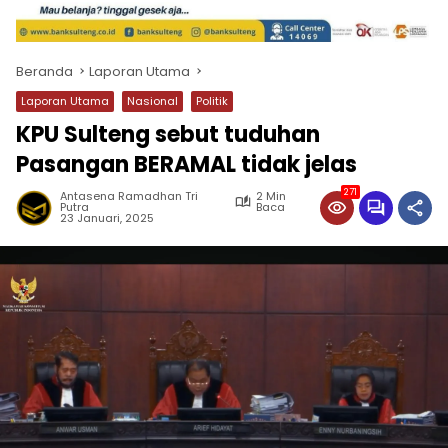
Beranda
Laporan Utama
Laporan Utama
Nasional
Politik
KPU Sulteng sebut tuduhan
Pasangan BERAMAL tidak jelas
271
Antasena Ramadhan Tri
2 Min
Putra
Baca
23 Januari, 2025