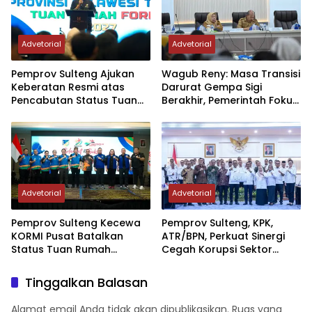
Advetorial
Advetorial
Pemprov Sulteng Ajukan
Wagub Reny: Masa Transisi
Keberatan Resmi atas
Darurat Gempa Sigi
Pencabutan Status Tuan
Berakhir, Pemerintah Fokus
Rumah FORNAS IX Tahun
Percepatan Pemulihan
2027
Advetorial
Advetorial
Pemprov Sulteng Kecewa
Pemprov Sulteng, KPK,
KORMI Pusat Batalkan
ATR/BPN, Perkuat Sinergi
Status Tuan Rumah
Cegah Korupsi Sektor
FORNAS 2027, Gubernur:
Pertanahan
Keputusan Sepihak dan
Tinggalkan Balasan
Tanpa Koordinasi
Alamat email Anda tidak akan dipublikasikan.
Ruas yang