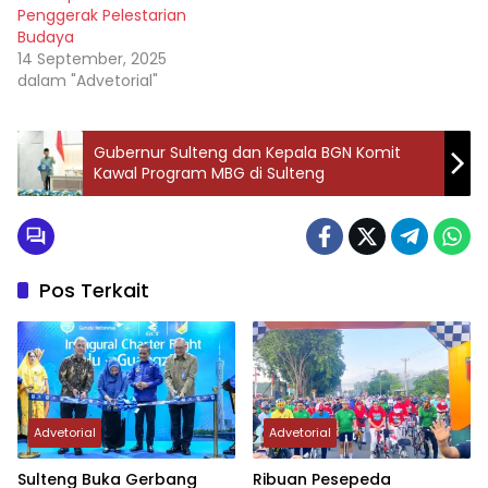
Penggerak Pelestarian
Budaya
14 September, 2025
dalam "Advetorial"
Gubernur Sulteng dan Kepala BGN Komit
Kawal Program MBG di Sulteng
Pos Terkait
Advetorial
Advetorial
Sulteng Buka Gerbang
Ribuan Pesepeda