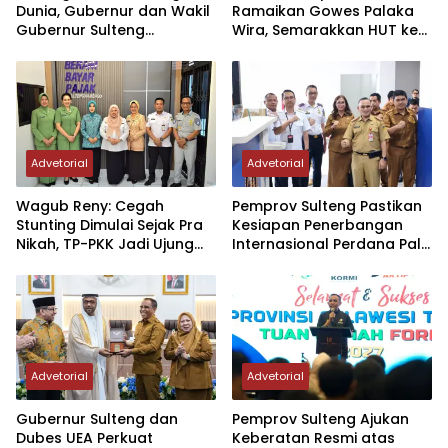
Dunia, Gubernur dan Wakil
Ramaikan Gowes Palaka
Gubernur Sulteng
Wira, Semarakkan HUT ke-1
Resmikan Penerbangan
Kodam XXIII/PW
Perdana Internasional
Palu-Guangzhou
Advetorial
Advetorial
Wagub Reny: Cegah
Pemprov Sulteng Pastikan
Stunting Dimulai Sejak Pra
Kesiapan Penerbangan
Nikah, TP-PKK Jadi Ujung
Internasional Perdana Palu
Tombak di Masyarakat
– Guangzhou
Advetorial
Advetorial
Gubernur Sulteng dan
Pemprov Sulteng Ajukan
Dubes UEA Perkuat
Keberatan Resmi atas