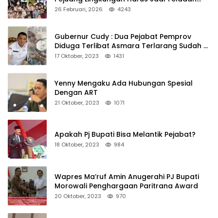
Kepedulian
26 Februari, 2026
4243
Gubernur Cudy : Dua Pejabat Pemprov
Diduga Terlibat Asmara Terlarang Sudah di
Non Job
17 Oktober, 2023
1431
Yenny Mengaku Ada Hubungan Spesial
Dengan ART
21 Oktober, 2023
1071
Apakah Pj Bupati Bisa Melantik Pejabat?
18 Oktober, 2023
984
Wapres Ma’ruf Amin Anugerahi PJ Bupati
Morowali Penghargaan Paritrana Award
20 Oktober, 2023
970