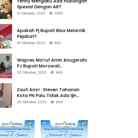
Yenny Mengaku Ada Hubungan
Spesial Dengan ART
21 Oktober, 2023
1069
Apakah Pj Bupati Bisa Melantik
Pejabat?
18 Oktober, 2023
982
Wapres Ma’ruf Amin Anugerahi
PJ Bupati Morowali
Penghargaan Paritrana Award
20 Oktober, 2023
969
Zaufi Amri : Steven Tahanan
Kota PN Palu Tidak Ada Ijin
Keluar Kota
20 Oktober, 2023
966