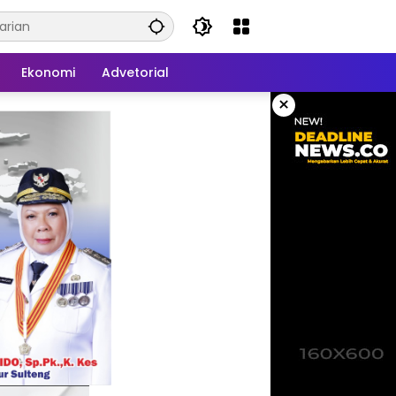
Ekonomi
Advetorial
×