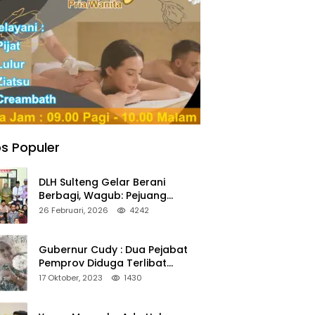
s Populer
DLH Sulteng Gelar Berani
Berbagi, Wagub: Pejuang
Lingkungan Harus Jadi Teladan
26 Februari, 2026
4242
Kepedulian
Gubernur Cudy : Dua Pejabat
Pemprov Diduga Terlibat
Asmara Terlarang Sudah di
17 Oktober, 2023
1430
Non Job