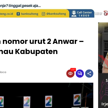
nomor urut 2 Anwar –
anau Kabupaten
337
 Baca