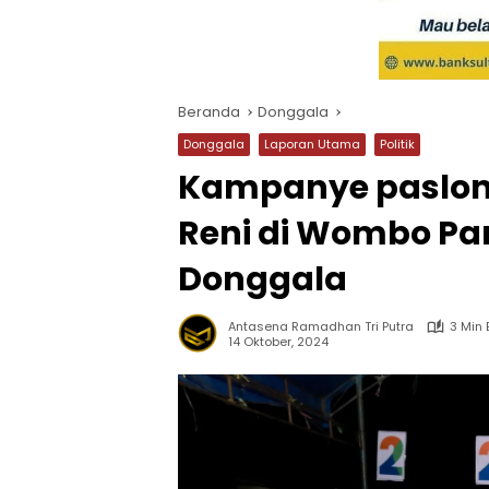
Beranda
Donggala
Donggala
Laporan Utama
Politik
Kampanye paslon 
Reni di Wombo P
Donggala
Antasena Ramadhan Tri Putra
3 Min
14 Oktober, 2024