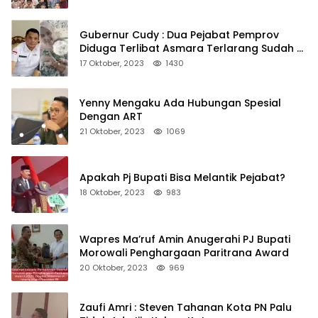
Gubernur Cudy : Dua Pejabat Pemprov
Diduga Terlibat Asmara Terlarang Sudah di
Non Job
17 Oktober, 2023
1430
Yenny Mengaku Ada Hubungan Spesial
Dengan ART
21 Oktober, 2023
1069
Apakah Pj Bupati Bisa Melantik Pejabat?
18 Oktober, 2023
983
Wapres Ma’ruf Amin Anugerahi PJ Bupati
Morowali Penghargaan Paritrana Award
20 Oktober, 2023
969
Zaufi Amri : Steven Tahanan Kota PN Palu