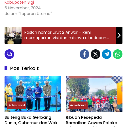
Kabupaten Sigi
6 November, 2024
dalam "Laporan Utama"
Paslon nomor urut 2 Anwar – Reni
memaparkan visi dan misinya dihadapan
para Pendeta GBI Se Sulteng
Pos Terkait
Advetorial
Advetorial
Sulteng Buka Gerbang
Ribuan Pesepeda
Dunia, Gubernur dan Wakil
Ramaikan Gowes Palaka