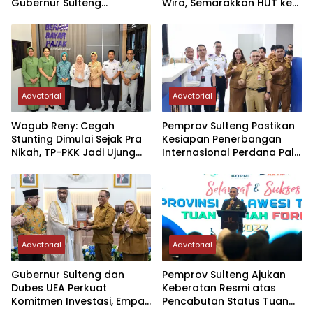
Gubernur Sulteng
Wira, Semarakkan HUT ke-1
Resmikan Penerbangan
Kodam XXIII/PW
Perdana Internasional
Palu-Guangzhou
Advetorial
Advetorial
Wagub Reny: Cegah
Pemprov Sulteng Pastikan
Stunting Dimulai Sejak Pra
Kesiapan Penerbangan
Nikah, TP-PKK Jadi Ujung
Internasional Perdana Palu
Tombak di Masyarakat
– Guangzhou
Advetorial
Advetorial
Gubernur Sulteng dan
Pemprov Sulteng Ajukan
Dubes UEA Perkuat
Keberatan Resmi atas
Komitmen Investasi, Empat
Pencabutan Status Tuan