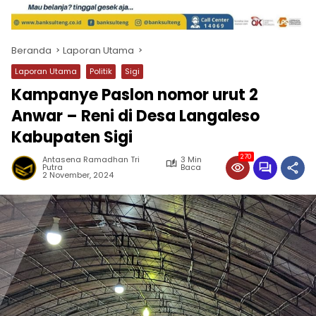
Beranda
Laporan Utama
Laporan Utama
Politik
Sigi
Kampanye Paslon nomor urut 2
Anwar – Reni di Desa Langaleso
Kabupaten Sigi
270
Antasena Ramadhan Tri
3 Min
Putra
Baca
2 November, 2024