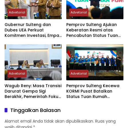
Advetorial
Advetorial
Gubernur Sulteng dan
Pemprov Sulteng Ajukan
Dubes UEA Perkuat
Keberatan Resmi atas
Komitmen Investasi, Empat
Pencabutan Status Tuan
Sektor Jadi Prioritas
Rumah FORNAS IX Tahun
2027
Advetorial
Advetorial
Wagub Reny: Masa Transisi
Pemprov Sulteng Kecewa
Darurat Gempa Sigi
KORMI Pusat Batalkan
Berakhir, Pemerintah Fokus
Status Tuan Rumah
Percepatan Pemulihan
FORNAS 2027, Gubernur:
Keputusan Sepihak dan
Tinggalkan Balasan
Tanpa Koordinasi
Alamat email Anda tidak akan dipublikasikan.
Ruas yang
wajib ditandai
*