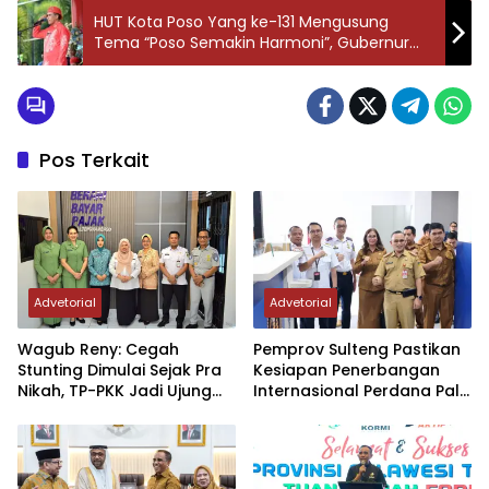
HUT Kota Poso Yang ke-131 Mengusung
Tema “Poso Semakin Harmoni”, Gubernur
Sulteng: Harus Jadi Energi Baru Untuk
Mendorong Kemajuan Daerah
Pos Terkait
Advetorial
Advetorial
Wagub Reny: Cegah
Pemprov Sulteng Pastikan
Stunting Dimulai Sejak Pra
Kesiapan Penerbangan
Nikah, TP-PKK Jadi Ujung
Internasional Perdana Palu
Tombak di Masyarakat
– Guangzhou