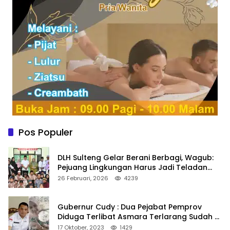
Pos Populer
DLH Sulteng Gelar Berani Berbagi, Wagub:
Pejuang Lingkungan Harus Jadi Teladan
Kepedulian
26 Februari, 2026
4239
Gubernur Cudy : Dua Pejabat Pemprov
Diduga Terlibat Asmara Terlarang Sudah di
Non Job
17 Oktober, 2023
1429