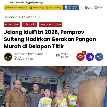
Beranda
Advetorial
Advetorial
Kota Palu
Laporan Utama
Jelang IdulFitri 2026, Pemprov
Sulteng Hadirkan Gerakan Pangan
Murah di Delapan Titik
113
Antasena Ramadhan Tri
2 Min
Putra
Baca
4 Maret, 2026