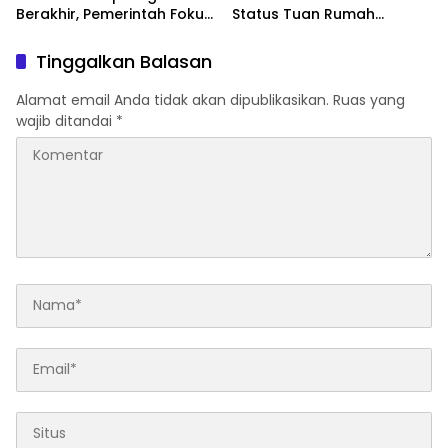
Berakhir, Pemerintah Fokus
Status Tuan Rumah
Percepatan Pemulihan
FORNAS 2027, Gubernur:
Keputusan Sepihak dan
Tinggalkan Balasan
Tanpa Koordinasi
Alamat email Anda tidak akan dipublikasikan.
Ruas yang
wajib ditandai
*