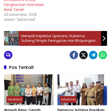
Penghentian Intimidasi
Bank Tanah
23 Desember, 2025
dalam "Advetorial"
Menjadi Inspektur Upacara, Gubernur
Sulteng Pimpin Peringatan Hari Bhayangkara
di Sulawesi Tengah
Pos Terkait
Advetorial
Advetorial
Wagub Reny: Cegah
Pemprov Sulteng Pastikan