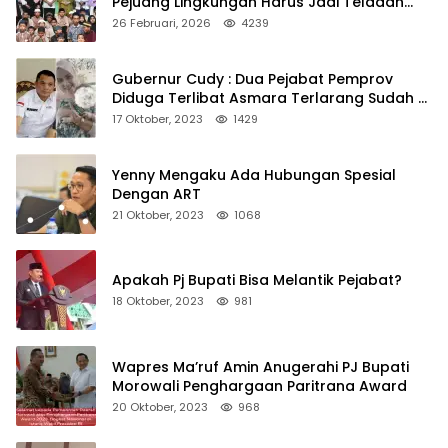
Pejuang Lingkungan Harus Jadi Teladan
Kepedulian
26 Februari, 2026
4239
Gubernur Cudy : Dua Pejabat Pemprov
Diduga Terlibat Asmara Terlarang Sudah di
Non Job
17 Oktober, 2023
1429
Yenny Mengaku Ada Hubungan Spesial
Dengan ART
21 Oktober, 2023
1068
Apakah Pj Bupati Bisa Melantik Pejabat?
18 Oktober, 2023
981
Wapres Ma’ruf Amin Anugerahi PJ Bupati
Morowali Penghargaan Paritrana Award
20 Oktober, 2023
968