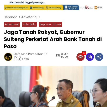
Beranda
Advetorial
Advetorial
Kota Palu
Laporan Utama
Jaga Tanah Rakyat, Gubernur
Sulteng Perketat Arah Bank Tanah di
Poso
64
Antasena Ramadhan Tri
3 Min
Putra
Baca
1 Juli, 2026