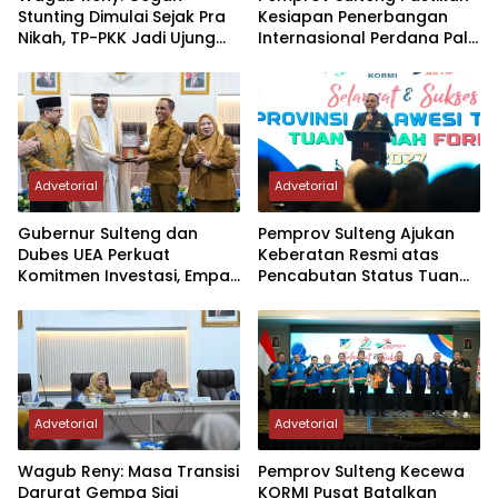
Stunting Dimulai Sejak Pra
Kesiapan Penerbangan
Nikah, TP-PKK Jadi Ujung
Internasional Perdana Palu
Tombak di Masyarakat
– Guangzhou
Advetorial
Advetorial
Gubernur Sulteng dan
Pemprov Sulteng Ajukan
Dubes UEA Perkuat
Keberatan Resmi atas
Komitmen Investasi, Empat
Pencabutan Status Tuan
Sektor Jadi Prioritas
Rumah FORNAS IX Tahun
2027
Advetorial
Advetorial
Wagub Reny: Masa Transisi
Pemprov Sulteng Kecewa
Darurat Gempa Sigi
KORMI Pusat Batalkan