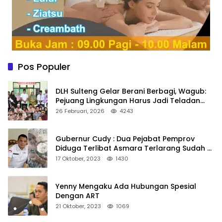
Pos Populer
DLH Sulteng Gelar Berani Berbagi, Wagub:
Pejuang Lingkungan Harus Jadi Teladan
Kepedulian
26 Februari, 2026
4243
Gubernur Cudy : Dua Pejabat Pemprov
Diduga Terlibat Asmara Terlarang Sudah di
Non Job
17 Oktober, 2023
1430
Yenny Mengaku Ada Hubungan Spesial
Dengan ART
21 Oktober, 2023
1069