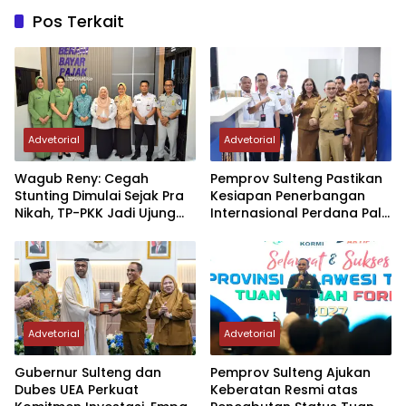
Pos Terkait
Advetorial
Advetorial
Wagub Reny: Cegah
Pemprov Sulteng Pastikan
Stunting Dimulai Sejak Pra
Kesiapan Penerbangan
Nikah, TP-PKK Jadi Ujung
Internasional Perdana Palu
Tombak di Masyarakat
– Guangzhou
Advetorial
Advetorial
Gubernur Sulteng dan
Pemprov Sulteng Ajukan
Dubes UEA Perkuat
Keberatan Resmi atas