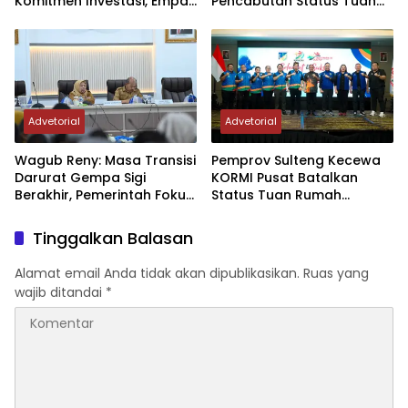
Komitmen Investasi, Empat
Pencabutan Status Tuan
Sektor Jadi Prioritas
Rumah FORNAS IX Tahun
2027
Advetorial
Advetorial
Wagub Reny: Masa Transisi
Pemprov Sulteng Kecewa
Darurat Gempa Sigi
KORMI Pusat Batalkan
Berakhir, Pemerintah Fokus
Status Tuan Rumah
Percepatan Pemulihan
FORNAS 2027, Gubernur:
Keputusan Sepihak dan
Tinggalkan Balasan
Tanpa Koordinasi
Alamat email Anda tidak akan dipublikasikan.
Ruas yang
wajib ditandai
*