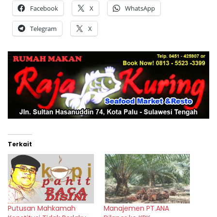
Facebook
X
WhatsApp
Telegram
X
Terkait
Putusan Mahkamah
Manajemen PT.ANA