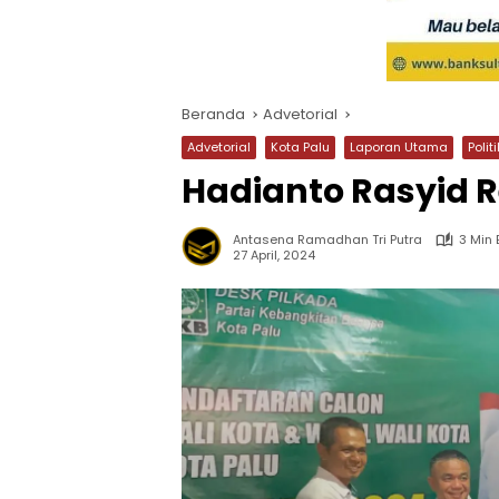
Beranda
Advetorial
Advetorial
Kota Palu
Laporan Utama
Politi
Hadianto Rasyid 
Antasena Ramadhan Tri Putra
3 Min
27 April, 2024