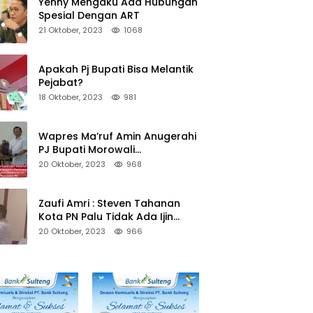
Yenny Mengaku Ada Hubungan
Spesial Dengan ART
21 Oktober, 2023
1068
Apakah Pj Bupati Bisa Melantik
Pejabat?
18 Oktober, 2023
981
Wapres Ma’ruf Amin Anugerahi
PJ Bupati Morowali
Penghargaan Paritrana Award
20 Oktober, 2023
968
Zaufi Amri : Steven Tahanan
Kota PN Palu Tidak Ada Ijin
Keluar Kota
20 Oktober, 2023
966