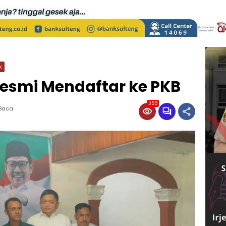
k
Resmi Mendaftar ke PKB
355
 Baca