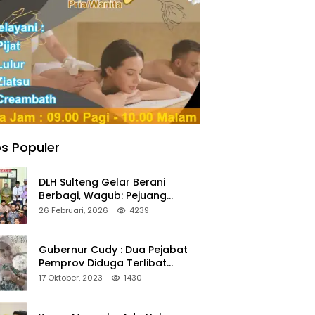
s Populer
DLH Sulteng Gelar Berani
Berbagi, Wagub: Pejuang
Lingkungan Harus Jadi Teladan
26 Februari, 2026
4239
Kepedulian
Gubernur Cudy : Dua Pejabat
Pemprov Diduga Terlibat
Asmara Terlarang Sudah di
17 Oktober, 2023
1430
Non Job