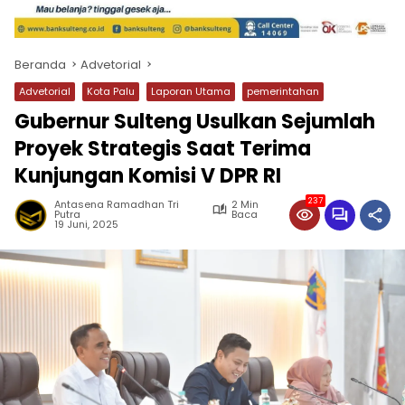
Beranda
Advetorial
Advetorial
Kota Palu
Laporan Utama
pemerintahan
Gubernur Sulteng Usulkan Sejumlah
Proyek Strategis Saat Terima
Kunjungan Komisi V DPR RI
237
Antasena Ramadhan Tri
2 Min
Putra
Baca
19 Juni, 2025