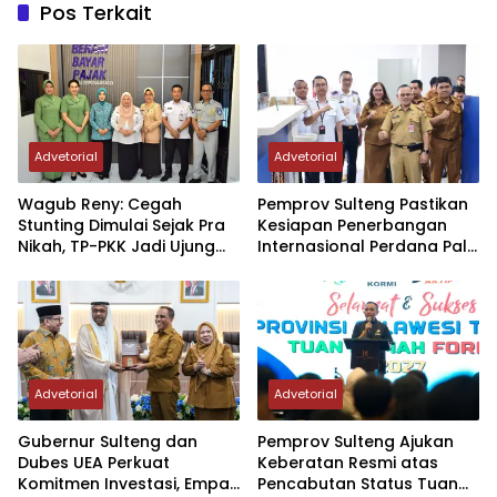
Pos Terkait
Advetorial
Advetorial
Wagub Reny: Cegah
Pemprov Sulteng Pastikan
Stunting Dimulai Sejak Pra
Kesiapan Penerbangan
Nikah, TP-PKK Jadi Ujung
Internasional Perdana Palu
Tombak di Masyarakat
– Guangzhou
Advetorial
Advetorial
Gubernur Sulteng dan
Pemprov Sulteng Ajukan
Dubes UEA Perkuat
Keberatan Resmi atas
Komitmen Investasi, Empat
Pencabutan Status Tuan