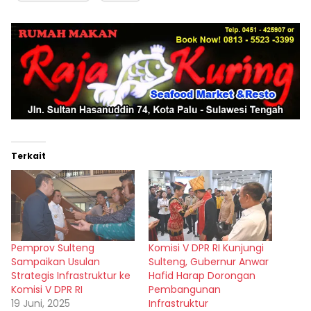
Terkait
Pemprov Sulteng
Komisi V DPR RI Kunjungi
Sampaikan Usulan
Sulteng, Gubernur Anwar
Strategis Infrastruktur ke
Hafid Harap Dorongan
Komisi V DPR RI
Pembangunan
19 Juni, 2025
Infrastruktur