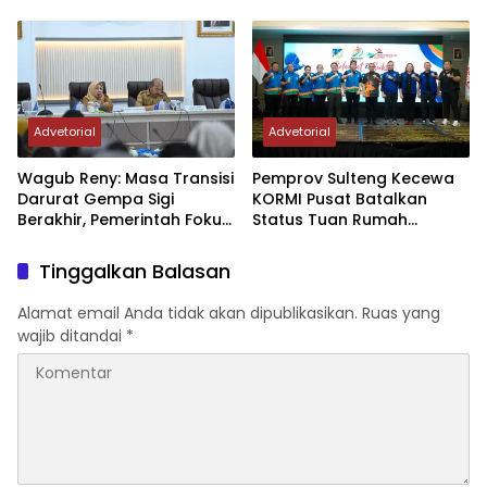
Sektor Jadi Prioritas
Rumah FORNAS IX Tahun
2027
Advetorial
Advetorial
Wagub Reny: Masa Transisi
Pemprov Sulteng Kecewa
Darurat Gempa Sigi
KORMI Pusat Batalkan
Berakhir, Pemerintah Fokus
Status Tuan Rumah
Percepatan Pemulihan
FORNAS 2027, Gubernur:
Keputusan Sepihak dan
Tinggalkan Balasan
Tanpa Koordinasi
Alamat email Anda tidak akan dipublikasikan.
Ruas yang
wajib ditandai
*