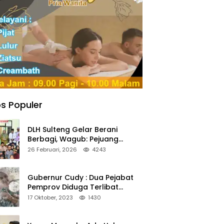
s Populer
DLH Sulteng Gelar Berani
Berbagi, Wagub: Pejuang
Lingkungan Harus Jadi Teladan
26 Februari, 2026
4243
Kepedulian
Gubernur Cudy : Dua Pejabat
Pemprov Diduga Terlibat
Asmara Terlarang Sudah di
17 Oktober, 2023
1430
Non Job