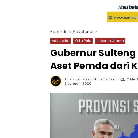
Beranda
Advetorial
Advetorial
Kota Palu
Laporan Utama
Gubernur Sulteng 
Aset Pemda dari 
Antasena Ramadhan Tri Putra
2 Min
9 Januari, 2026