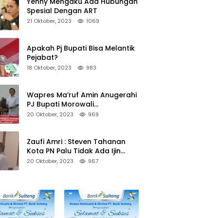
Yenny Mengaku Ada Hubungan
Spesial Dengan ART
21 Oktober, 2023
1069
Apakah Pj Bupati Bisa Melantik
Pejabat?
18 Oktober, 2023
983
Wapres Ma’ruf Amin Anugerahi
PJ Bupati Morowali
Penghargaan Paritrana Award
20 Oktober, 2023
969
Zaufi Amri : Steven Tahanan
Kota PN Palu Tidak Ada Ijin
Keluar Kota
20 Oktober, 2023
967