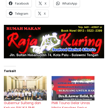
Facebook
X
WhatsApp
Telegram
X
Terkait
Gubernur Sulteng dan
PMII Touna Gelar Unras
Ketum PW IKA PMII
Minta Kapolres Serius