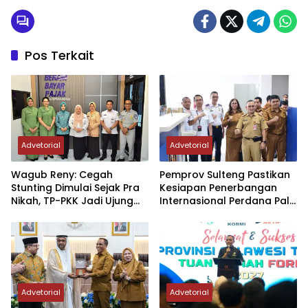
Pos Terkait
Advetorial
Advetorial
Wagub Reny: Cegah
Pemprov Sulteng Pastikan
Stunting Dimulai Sejak Pra
Kesiapan Penerbangan
Nikah, TP-PKK Jadi Ujung
Internasional Perdana Palu
Tombak di Masyarakat
– Guangzhou
Advetorial
Advetorial