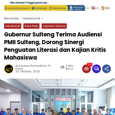
Beranda
Advetorial
Advetorial
Kota Palu
Laporan Utama
Gubernur Sulteng Terima Audiensi
PMII Sulteng, Dorong Sinergi
Penguatan Literasi dan Kajian Kritis
Mahasiswa
129
Antasena Ramadhan Tri
3 Min
Putra
Baca
30 Oktober, 2025