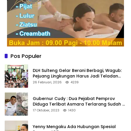
Pos Populer
DLH Sulteng Gelar Berani Berbagi, Wagub:
Pejuang Lingkungan Harus Jadi Teladan
Kepedulian
26 Februari, 2026
4239
Gubernur Cudy : Dua Pejabat Pemprov
Diduga Terlibat Asmara Terlarang Sudah di
Non Job
17 Oktober, 2023
1430
Yenny Mengaku Ada Hubungan Spesial