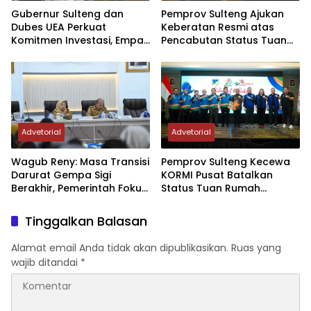
Gubernur Sulteng dan
Pemprov Sulteng Ajukan
Dubes UEA Perkuat
Keberatan Resmi atas
Komitmen Investasi, Empat
Pencabutan Status Tuan
Sektor Jadi Prioritas
Rumah FORNAS IX Tahun
2027
Advetorial
Advetorial
Wagub Reny: Masa Transisi
Pemprov Sulteng Kecewa
Darurat Gempa Sigi
KORMI Pusat Batalkan
Berakhir, Pemerintah Fokus
Status Tuan Rumah
Percepatan Pemulihan
FORNAS 2027, Gubernur:
Keputusan Sepihak dan
Tinggalkan Balasan
Tanpa Koordinasi
Alamat email Anda tidak akan dipublikasikan.
Ruas yang
wajib ditandai
*