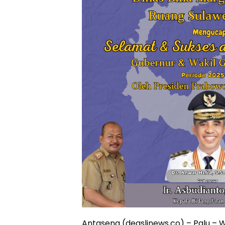
Antasena (deaslinews.co) – Palu – W