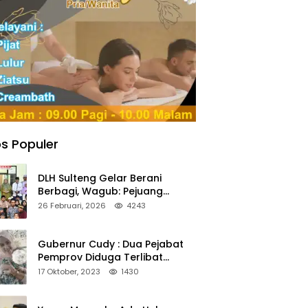
s Populer
DLH Sulteng Gelar Berani
Berbagi, Wagub: Pejuang
Lingkungan Harus Jadi Teladan
26 Februari, 2026
4243
Kepedulian
Gubernur Cudy : Dua Pejabat
Pemprov Diduga Terlibat
Asmara Terlarang Sudah di
17 Oktober, 2023
1430
Non Job