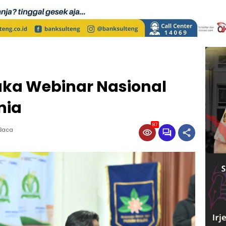
ka Webinar Nasional
nia
87
 Baca