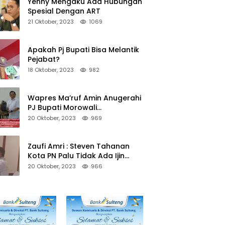
Yenny Mengaku Ada Hubungan
Spesial Dengan ART
21 Oktober, 2023
1069
Apakah Pj Bupati Bisa Melantik
Pejabat?
18 Oktober, 2023
982
Wapres Ma’ruf Amin Anugerahi
PJ Bupati Morowali
Penghargaan Paritrana Award
20 Oktober, 2023
969
Zaufi Amri : Steven Tahanan
Kota PN Palu Tidak Ada Ijin
Keluar Kota
20 Oktober, 2023
966