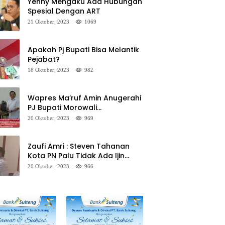
Yenny Mengaku Ada Hubungan
Spesial Dengan ART
21 Oktober, 2023
1069
Apakah Pj Bupati Bisa Melantik
Pejabat?
18 Oktober, 2023
982
Wapres Ma’ruf Amin Anugerahi
PJ Bupati Morowali
Penghargaan Paritrana Award
20 Oktober, 2023
969
Zaufi Amri : Steven Tahanan
Kota PN Palu Tidak Ada Ijin
Keluar Kota
20 Oktober, 2023
966