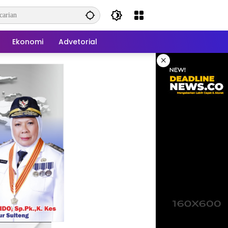
Ekonomi
Advetorial
×