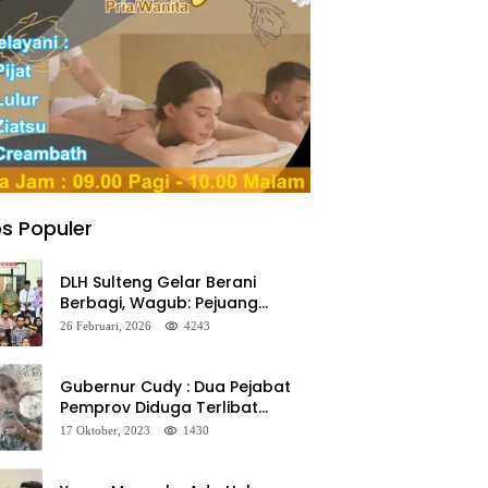
s Populer
DLH Sulteng Gelar Berani
Berbagi, Wagub: Pejuang
Lingkungan Harus Jadi Teladan
26 Februari, 2026
4243
Kepedulian
Gubernur Cudy : Dua Pejabat
Pemprov Diduga Terlibat
Asmara Terlarang Sudah di
17 Oktober, 2023
1430
Non Job