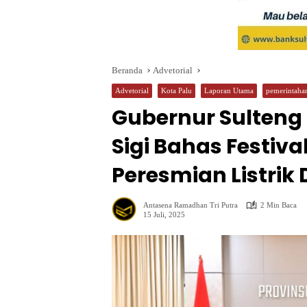
Beranda
Advetorial
Advetorial
Kota Palu
Laporan Utama
pemerintaha
Gubernur Sulteng 
Sigi Bahas Festiv
Peresmian Listrik
Antasena Ramadhan Tri Putra
2 Min Baca
15 Juli, 2025