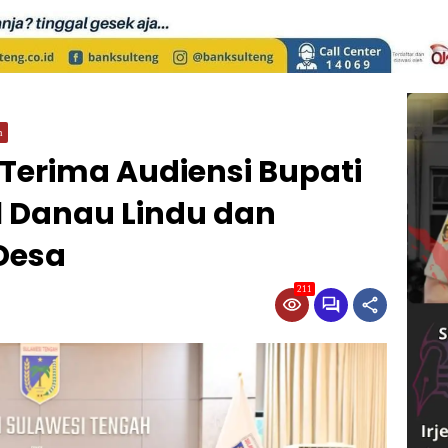
n
Terima Audiensi Bupati
al Danau Lindu dan
 Desa
211