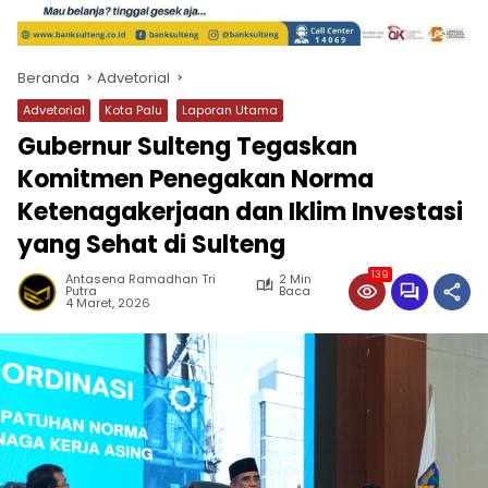
Beranda
Advetorial
Advetorial
Kota Palu
Laporan Utama
Gubernur Sulteng Tegaskan
Komitmen Penegakan Norma
Ketenagakerjaan dan Iklim Investasi
yang Sehat di Sulteng
139
Antasena Ramadhan Tri
2 Min
Putra
Baca
4 Maret, 2026