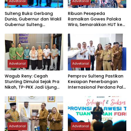
Advetorial
Advetorial
Sulteng Buka Gerbang
Ribuan Pesepeda
Dunia, Gubernur dan Wakil
Ramaikan Gowes Palaka
Gubernur Sulteng
Wira, Semarakkan HUT ke-1
Resmikan Penerbangan
Kodam XXIII/PW
Perdana Internasional
Palu-Guangzhou
Advetorial
Advetorial
Wagub Reny: Cegah
Pemprov Sulteng Pastikan
Stunting Dimulai Sejak Pra
Kesiapan Penerbangan
Nikah, TP-PKK Jadi Ujung
Internasional Perdana Palu
Tombak di Masyarakat
– Guangzhou
Advetorial
Advetorial