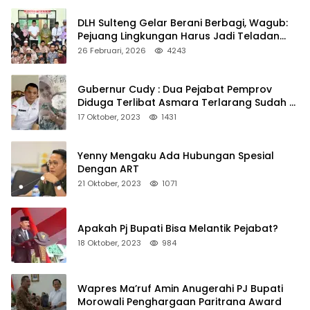
DLH Sulteng Gelar Berani Berbagi, Wagub:
Pejuang Lingkungan Harus Jadi Teladan
Kepedulian
26 Februari, 2026
4243
Gubernur Cudy : Dua Pejabat Pemprov
Diduga Terlibat Asmara Terlarang Sudah di
Non Job
17 Oktober, 2023
1431
Yenny Mengaku Ada Hubungan Spesial
Dengan ART
21 Oktober, 2023
1071
Apakah Pj Bupati Bisa Melantik Pejabat?
18 Oktober, 2023
984
Wapres Ma’ruf Amin Anugerahi PJ Bupati
Morowali Penghargaan Paritrana Award