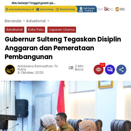
Beranda
Advetorial
Advetorial
Kota Palu
Laporan Utama
Gubernur Sulteng Tegaskan Disiplin
Anggaran dan Pemerataan
Pembangunan
122
Antasena Ramadhan Tri
2 Min
Putra
Baca
6 Oktober, 2025