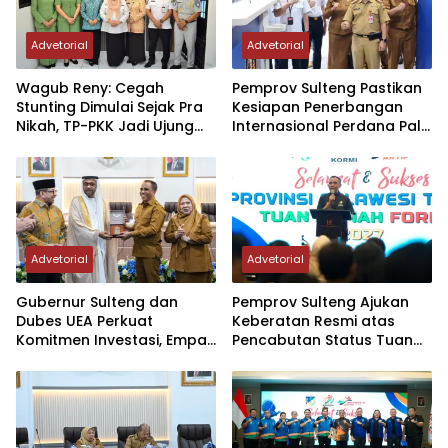
Advetorial
Advetorial
Wagub Reny: Cegah
Pemprov Sulteng Pastikan
Stunting Dimulai Sejak Pra
Kesiapan Penerbangan
Nikah, TP-PKK Jadi Ujung
Internasional Perdana Palu
Tombak di Masyarakat
– Guangzhou
Advetorial
Advetorial
Gubernur Sulteng dan
Pemprov Sulteng Ajukan
Dubes UEA Perkuat
Keberatan Resmi atas
Komitmen Investasi, Empat
Pencabutan Status Tuan
Sektor Jadi Prioritas
Rumah FORNAS IX Tahun
2027