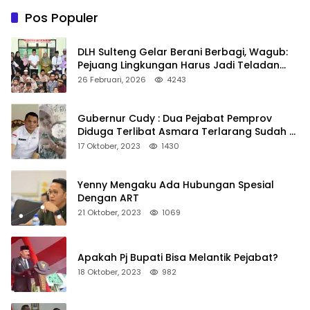
Pos Populer
DLH Sulteng Gelar Berani Berbagi, Wagub:
Pejuang Lingkungan Harus Jadi Teladan
Kepedulian
26 Februari, 2026
4243
Gubernur Cudy : Dua Pejabat Pemprov
Diduga Terlibat Asmara Terlarang Sudah di
Non Job
17 Oktober, 2023
1430
Yenny Mengaku Ada Hubungan Spesial
Dengan ART
21 Oktober, 2023
1069
Apakah Pj Bupati Bisa Melantik Pejabat?
18 Oktober, 2023
982