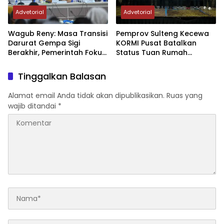
Advetorial
Advetorial
Wagub Reny: Masa Transisi
Pemprov Sulteng Kecewa
Darurat Gempa Sigi
KORMI Pusat Batalkan
Berakhir, Pemerintah Fokus
Status Tuan Rumah
Percepatan Pemulihan
FORNAS 2027, Gubernur:
Keputusan Sepihak dan
Tinggalkan Balasan
Tanpa Koordinasi
Alamat email Anda tidak akan dipublikasikan.
Ruas yang
wajib ditandai
*