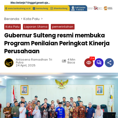
Beranda
Kota Palu
Kota Palu
Laporan Utama
pemerintahan
Gubernur Sulteng resmi membuka
Program Penilaian Peringkat Kinerja
Perusahaan
214
Antasena Ramadhan Tri
4 Min
Putra
Baca
24 April, 2025