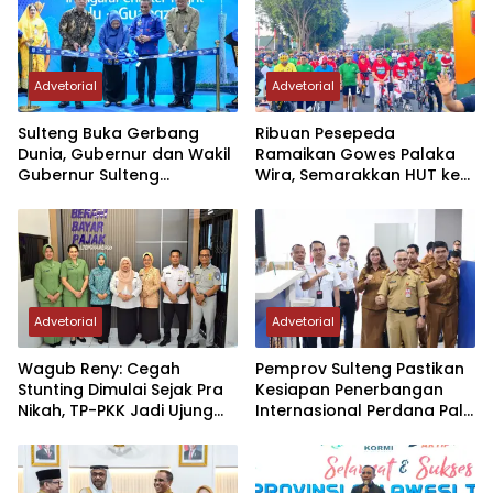
Advetorial
Advetorial
Sulteng Buka Gerbang
Ribuan Pesepeda
Dunia, Gubernur dan Wakil
Ramaikan Gowes Palaka
Gubernur Sulteng
Wira, Semarakkan HUT ke-1
Resmikan Penerbangan
Kodam XXIII/PW
Perdana Internasional
Palu-Guangzhou
Advetorial
Advetorial
Wagub Reny: Cegah
Pemprov Sulteng Pastikan
Stunting Dimulai Sejak Pra
Kesiapan Penerbangan
Nikah, TP-PKK Jadi Ujung
Internasional Perdana Palu
Tombak di Masyarakat
– Guangzhou