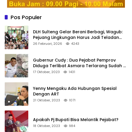
Pos Populer
DLH Sulteng Gelar Berani Berbagi, Wagub:
Pejuang Lingkungan Harus Jadi Teladan
Kepedulian
26 Februari, 2026
4243
Gubernur Cudy : Dua Pejabat Pemprov
Diduga Terlibat Asmara Terlarang Sudah di
Non Job
17 Oktober, 2023
1431
Yenny Mengaku Ada Hubungan Spesial
Dengan ART
21 Oktober, 2023
1071
Apakah Pj Bupati Bisa Melantik Pejabat?
18 Oktober, 2023
984