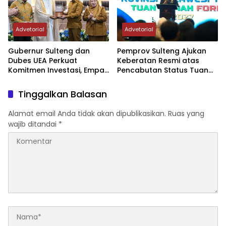
Advetorial
Advetorial
Gubernur Sulteng dan
Pemprov Sulteng Ajukan
Dubes UEA Perkuat
Keberatan Resmi atas
Komitmen Investasi, Empat
Pencabutan Status Tuan
Sektor Jadi Prioritas
Rumah FORNAS IX Tahun
2027
Tinggalkan Balasan
Alamat email Anda tidak akan dipublikasikan.
Ruas yang
wajib ditandai
*