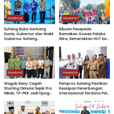
Advetorial
Advetorial
Sulteng Buka Gerbang
Ribuan Pesepeda
Dunia, Gubernur dan Wakil
Ramaikan Gowes Palaka
Gubernur Sulteng
Wira, Semarakkan HUT ke-1
Resmikan Penerbangan
Kodam XXIII/PW
Perdana Internasional
Palu-Guangzhou
Advetorial
Advetorial
Wagub Reny: Cegah
Pemprov Sulteng Pastikan
Stunting Dimulai Sejak Pra
Kesiapan Penerbangan
Nikah, TP-PKK Jadi Ujung
Internasional Perdana Palu
Tombak di Masyarakat
– Guangzhou