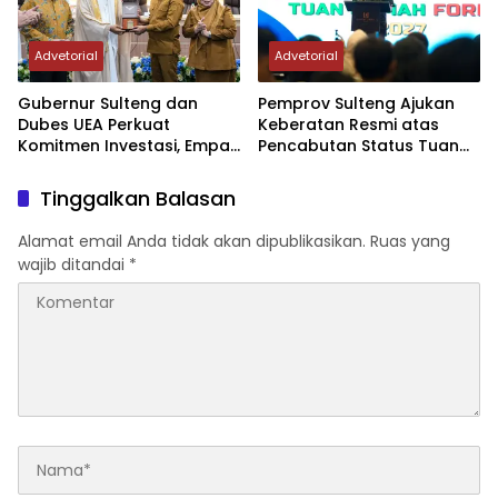
Advetorial
Advetorial
Gubernur Sulteng dan
Pemprov Sulteng Ajukan
Dubes UEA Perkuat
Keberatan Resmi atas
Komitmen Investasi, Empat
Pencabutan Status Tuan
Sektor Jadi Prioritas
Rumah FORNAS IX Tahun
2027
Tinggalkan Balasan
Alamat email Anda tidak akan dipublikasikan.
Ruas yang
wajib ditandai
*