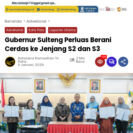
Beranda
Advetorial
Advetorial
Kota Palu
Laporan Utama
Gubernur Sulteng Perluas Berani
Cerdas ke Jenjang S2 dan S3
155
Antasena Ramadhan Tri
2 Min
Putra
Baca
9 Januari, 2026