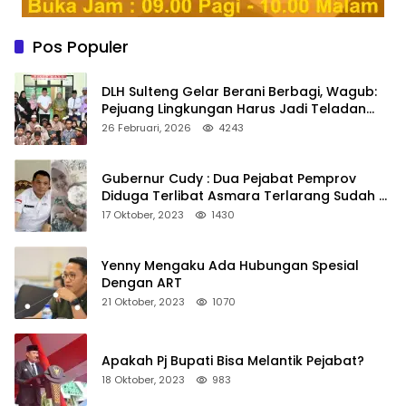
Pos Populer
DLH Sulteng Gelar Berani Berbagi, Wagub:
Pejuang Lingkungan Harus Jadi Teladan
Kepedulian
26 Februari, 2026
4243
Gubernur Cudy : Dua Pejabat Pemprov
Diduga Terlibat Asmara Terlarang Sudah di
Non Job
17 Oktober, 2023
1430
Yenny Mengaku Ada Hubungan Spesial
Dengan ART
21 Oktober, 2023
1070
Apakah Pj Bupati Bisa Melantik Pejabat?
18 Oktober, 2023
983