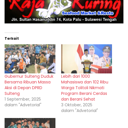
Terkait
Gubernur Sulteng Duduk
Lebih dari 1000
Bersama Ribuan Massa
Mahasiswa dan 102 Ribu
Aksi di Depan DPRD
Warga Tolitoli Nikmati
Sulteng
Program Berani Cerdas
1 September, 2025
dan Berani Sehat
dalam "Advetorial"
3 Oktober, 2025
dalam "Advetorial"