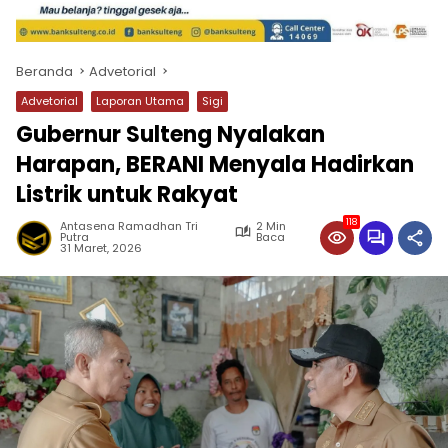
Beranda
Advetorial
Advetorial
Laporan Utama
Sigi
Gubernur Sulteng Nyalakan
Harapan, BERANI Menyala Hadirkan
Listrik untuk Rakyat
118
Antasena Ramadhan Tri
2 Min
Putra
Baca
31 Maret, 2026