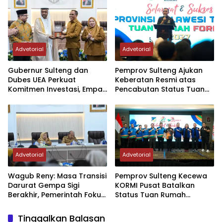
Advetorial
Advetorial
Gubernur Sulteng dan
Pemprov Sulteng Ajukan
Dubes UEA Perkuat
Keberatan Resmi atas
Komitmen Investasi, Empat
Pencabutan Status Tuan
Sektor Jadi Prioritas
Rumah FORNAS IX Tahun
2027
Advetorial
Advetorial
Wagub Reny: Masa Transisi
Pemprov Sulteng Kecewa
Darurat Gempa Sigi
KORMI Pusat Batalkan
Berakhir, Pemerintah Fokus
Status Tuan Rumah
Percepatan Pemulihan
FORNAS 2027, Gubernur:
Keputusan Sepihak dan
Tinggalkan Balasan