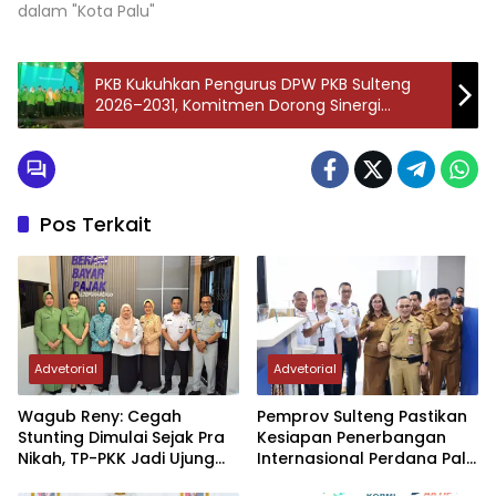
dalam "Kota Palu"
PKB Kukuhkan Pengurus DPW PKB Sulteng
2026–2031, Komitmen Dorong Sinergi
Bangun Daerah
Pos Terkait
Advetorial
Advetorial
Wagub Reny: Cegah
Pemprov Sulteng Pastikan
Stunting Dimulai Sejak Pra
Kesiapan Penerbangan
Nikah, TP-PKK Jadi Ujung
Internasional Perdana Palu
Tombak di Masyarakat
– Guangzhou