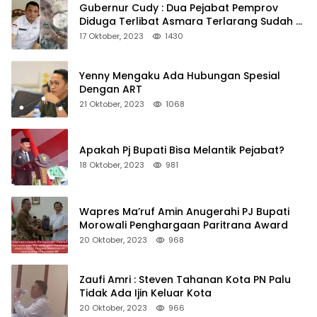
Gubernur Cudy : Dua Pejabat Pemprov
Diduga Terlibat Asmara Terlarang Sudah di
Non Job
17 Oktober, 2023
1430
Yenny Mengaku Ada Hubungan Spesial
Dengan ART
21 Oktober, 2023
1068
Apakah Pj Bupati Bisa Melantik Pejabat?
18 Oktober, 2023
981
Wapres Ma’ruf Amin Anugerahi PJ Bupati
Morowali Penghargaan Paritrana Award
20 Oktober, 2023
968
Zaufi Amri : Steven Tahanan Kota PN Palu
Tidak Ada Ijin Keluar Kota
20 Oktober, 2023
966