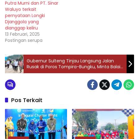
Putra Murni dan PT. Sinar
Hunian Tetap (Huntap)
pertama oleh Wali kota
Waluyo terkait
dan rencana Master Plan
Hidayat…
pernyataan Longki
Pemerintah kota Palu
Djanggola yang
sebagai tindak lanjut
dianggap keliru
Surat Keputusan
13 Februari, 2025
Gubernur tentang…
Postingan serupa
Gubernur Sulteng Tinjau Langsung Jalan
Rusak di Poros Tompira-Bungku, Minta Balai
Segera Tangani
Pos Terkait