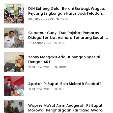
DLH Sulteng Gelar Berani Berbagi, Wagub:
Pejuang Lingkungan Harus Jadi Teladan
Kepedulian
26 Februari, 2026
4243
Gubernur Cudy : Dua Pejabat Pemprov
Diduga Terlibat Asmara Terlarang Sudah di
Non Job
17 Oktober, 2023
1430
Yenny Mengaku Ada Hubungan Spesial
Dengan ART
21 Oktober, 2023
1069
Apakah Pj Bupati Bisa Melantik Pejabat?
18 Oktober, 2023
983
Wapres Ma’ruf Amin Anugerahi PJ Bupati
Morowali Penghargaan Paritrana Award