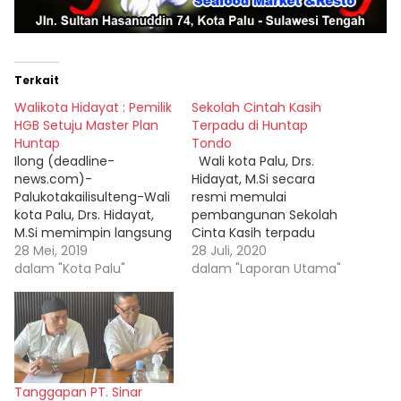
Terkait
Walikota Hidayat : Pemilik
Sekolah Cintah Kasih
HGB Setuju Master Plan
Terpadu di Huntap
Huntap
Tondo
Ilong (deadline-
Wali kota Palu, Drs.
news.com)-
Hidayat, M.Si secara
Palukotakailisulteng-Wali
resmi memulai
kota Palu, Drs. Hidayat,
pembangunan Sekolah
M.Si memimpin langsung
Cinta Kasih terpadu
jalannya Rapat bersama
28 Mei, 2019
mulai dari tingkat TK, SD,
28 Juli, 2020
beberapa pimpinan OPD
dalam "Kota Palu"
SMP, dan SMK di kawasan
dalam "Laporan Utama"
dan para pemegang Hak
Hunian Tetap (Huntap) 1
Guna Bangunan (HGB)
kelurahan Tondo pada
Selasa, (28/5-2019) di
Selasa, (28/7- 2020).
Ruang Kerjanya.
Kegiatan tersebut
Pertemuan tersebut
ditandai dengan Ground
membahas tentang
Breaking Ceremony atau
Tanggapan PT. Sinar
rencana pembangunan
peletakkan batu