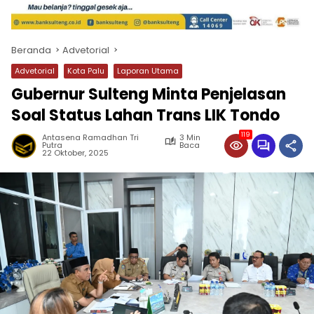
Beranda
Advetorial
Advetorial
Kota Palu
Laporan Utama
Gubernur Sulteng Minta Penjelasan
Soal Status Lahan Trans LIK Tondo
119
Antasena Ramadhan Tri
3 Min
Putra
Baca
22 Oktober, 2025