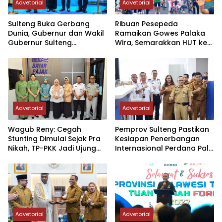
Advetorial
Advetorial
Sulteng Buka Gerbang
Ribuan Pesepeda
Dunia, Gubernur dan Wakil
Ramaikan Gowes Palaka
Gubernur Sulteng
Wira, Semarakkan HUT ke-1
Resmikan Penerbangan
Kodam XXIII/PW
Perdana Internasional
Palu-Guangzhou
Advetorial
Advetorial
Wagub Reny: Cegah
Pemprov Sulteng Pastikan
Stunting Dimulai Sejak Pra
Kesiapan Penerbangan
Nikah, TP-PKK Jadi Ujung
Internasional Perdana Palu
Tombak di Masyarakat
– Guangzhou
Advetorial
Advetorial