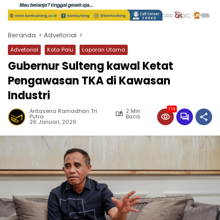
Beranda
Advetorial
Advetorial
Kota Palu
Laporan Utama
Gubernur Sulteng kawal Ketat
Pengawasan TKA di Kawasan
Industri
174
Antasena Ramadhan Tri
2 Min
Putra
Baca
26 Januari, 2026