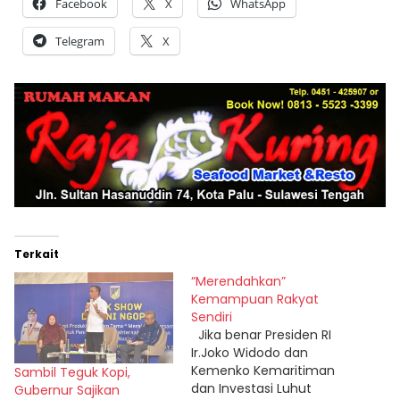
Facebook
X
WhatsApp
Telegram
X
Terkait
“Merendahkan”
Kemampuan Rakyat
Sendiri
Jika benar Presiden RI
Ir.Joko Widodo dan
Kemenko Kemaritiman
Sambil Teguk Kopi,
dan Investasi Luhut
Gubernur Sajikan