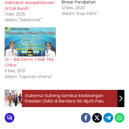
Binsar Pandjaitan
Gebrakan Kesejahteraan
menyebut tenaga kerja
12 Mei, 2020
Untuk Buruh
lokal (Indonesia)
dalam "Kopi Pahit"
1 Mei, 2025
“Rendah” dibandingkan
dalam "Advetorial"
tenaga kerja asing (TKA)
asal China, maka patut
disebut keterlalu. Kok
bisa-bisanya
“merendahkan”
kemampuan rakyatnya
LS – Adi Demo Tolak TKA
sendiri. Benarkah tenaga
China
kerja kita tidak mampu
11 Mei, 2021
bersaing secara keahlian
dalam "Laporan Utama"
dengan tenaga kerja…
‎Gubernur Sulteng Sambut Kedatangan
Presiden DMDI di Bandara SIS Aljufri Palu