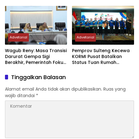
Sektor Jadi Prioritas
Rumah FORNAS IX Tahun
2027
Advetorial
Advetorial
Wagub Reny: Masa Transisi
Pemprov Sulteng Kecewa
Darurat Gempa Sigi
KORMI Pusat Batalkan
Berakhir, Pemerintah Fokus
Status Tuan Rumah
Percepatan Pemulihan
FORNAS 2027, Gubernur:
Keputusan Sepihak dan
Tinggalkan Balasan
Tanpa Koordinasi
Alamat email Anda tidak akan dipublikasikan.
Ruas yang
wajib ditandai
*