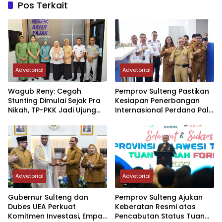
Pos Terkait
Advetorial
Advetorial
Wagub Reny: Cegah
Pemprov Sulteng Pastikan
Stunting Dimulai Sejak Pra
Kesiapan Penerbangan
Nikah, TP-PKK Jadi Ujung
Internasional Perdana Palu
Tombak di Masyarakat
– Guangzhou
Advetorial
Advetorial
Gubernur Sulteng dan
Pemprov Sulteng Ajukan
Dubes UEA Perkuat
Keberatan Resmi atas
Komitmen Investasi, Empat
Pencabutan Status Tuan