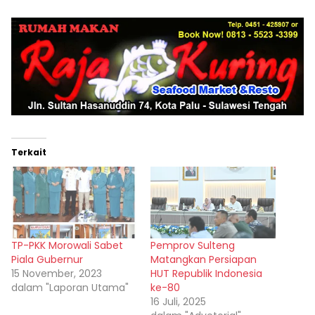
Terkait
TP-PKK Morowali Sabet
Pemprov Sulteng
Piala Gubernur
Matangkan Persiapan
15 November, 2023
HUT Republik Indonesia
dalam "Laporan Utama"
ke-80
16 Juli, 2025