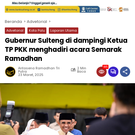
Beranda
Advetorial
Advetorial
Kota Palu
Laporan Utama
Gubernur Sulteng di dampingi Ketua
TP PKK menghadiri acara Semarak
Ramadhan
185
Antasena Ramadhan Tri
2 Min
Putra
Baca
23 Maret, 2025