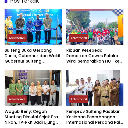
Pos Terkait
Advetorial
Advetorial
Sulteng Buka Gerbang
Ribuan Pesepeda
Dunia, Gubernur dan Wakil
Ramaikan Gowes Palaka
Gubernur Sulteng
Wira, Semarakkan HUT ke-1
Resmikan Penerbangan
Kodam XXIII/PW
Perdana Internasional
Palu-Guangzhou
Advetorial
Advetorial
Wagub Reny: Cegah
Pemprov Sulteng Pastikan
Stunting Dimulai Sejak Pra
Kesiapan Penerbangan
Nikah, TP-PKK Jadi Ujung
Internasional Perdana Palu
Tombak di Masyarakat
– Guangzhou