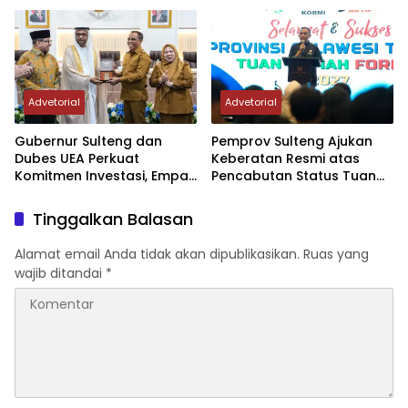
Advetorial
Advetorial
Gubernur Sulteng dan
Pemprov Sulteng Ajukan
Dubes UEA Perkuat
Keberatan Resmi atas
Komitmen Investasi, Empat
Pencabutan Status Tuan
Sektor Jadi Prioritas
Rumah FORNAS IX Tahun
2027
Tinggalkan Balasan
Alamat email Anda tidak akan dipublikasikan.
Ruas yang
wajib ditandai
*