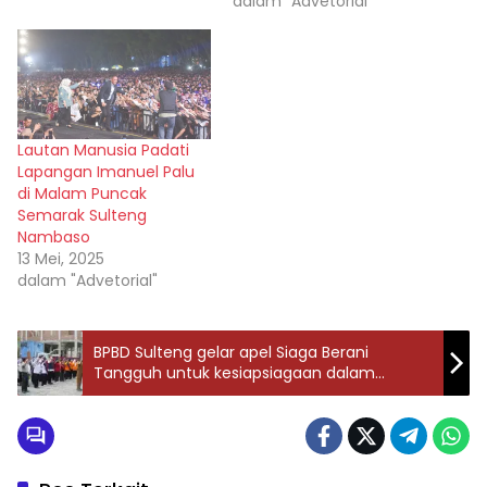
dalam "Advetorial"
Lautan Manusia Padati
Lapangan Imanuel Palu
di Malam Puncak
Semarak Sulteng
Nambaso
13 Mei, 2025
dalam "Advetorial"
BPBD Sulteng gelar apel Siaga Berani
Tangguh untuk kesiapsiagaan dalam
menghadapi bencana