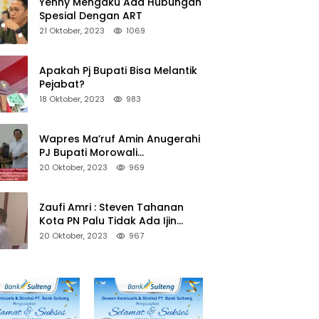
Yenny Mengaku Ada Hubungan
Spesial Dengan ART
21 Oktober, 2023
1069
Apakah Pj Bupati Bisa Melantik
Pejabat?
18 Oktober, 2023
983
Wapres Ma’ruf Amin Anugerahi
PJ Bupati Morowali
Penghargaan Paritrana Award
20 Oktober, 2023
969
Zaufi Amri : Steven Tahanan
Kota PN Palu Tidak Ada Ijin
Keluar Kota
20 Oktober, 2023
967