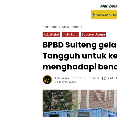
Beranda
Advetorial
Advetorial
Kota Palu
Laporan Utama
BPBD Sulteng gela
Tangguh untuk k
menghadapi ben
Antasena Ramadhan Tri Putra
2 Min
25 Maret, 2025