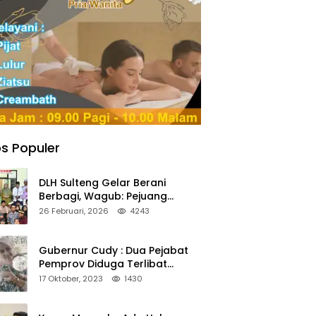
s Populer
DLH Sulteng Gelar Berani
Berbagi, Wagub: Pejuang
Lingkungan Harus Jadi Teladan
26 Februari, 2026
4243
Kepedulian
Gubernur Cudy : Dua Pejabat
Pemprov Diduga Terlibat
Asmara Terlarang Sudah di
17 Oktober, 2023
1430
Non Job