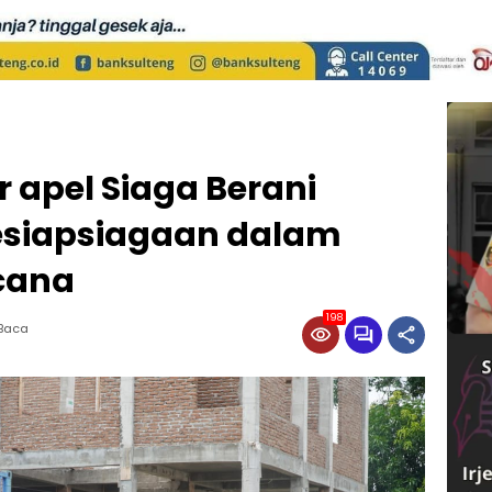
r apel Siaga Berani
esiapsiagaan dalam
cana
198
 Baca