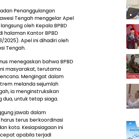
 Badan Penanggulangan
lawesi Tengah menggelar Apel
 langsung oleh Kepala BPBD
 di halaman Kantor BPBD
/2025). Apel ini dihadiri oleh
esi Tengah.
Yunus menegaskan bahwa BPBD
ni masyarakat, terutama
bencana. Mengingat dalam
strem melanda sejumlah
gah, ia menginstruksikan
 dua, untuk tetap siaga.
nggung jawab dalam
harus terus berkoordinasi
n kota. Kesiapsiagaan ini
cepat apabila terjadi