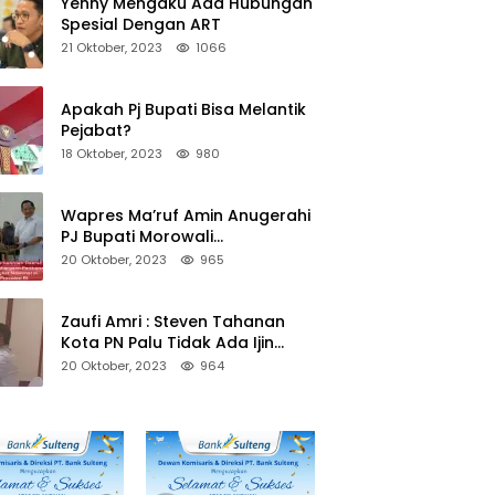
Yenny Mengaku Ada Hubungan
Spesial Dengan ART
21 Oktober, 2023
1066
Apakah Pj Bupati Bisa Melantik
Pejabat?
18 Oktober, 2023
980
Wapres Ma’ruf Amin Anugerahi
PJ Bupati Morowali
Penghargaan Paritrana Award
20 Oktober, 2023
965
Zaufi Amri : Steven Tahanan
Kota PN Palu Tidak Ada Ijin
Keluar Kota
20 Oktober, 2023
964