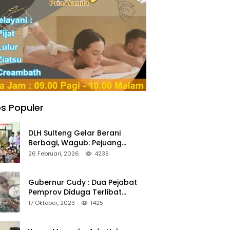
s Populer
DLH Sulteng Gelar Berani
Berbagi, Wagub: Pejuang
Lingkungan Harus Jadi Teladan
26 Februari, 2026
4239
Kepedulian
Gubernur Cudy : Dua Pejabat
Pemprov Diduga Terlibat
Asmara Terlarang Sudah di
17 Oktober, 2023
1425
Non Job