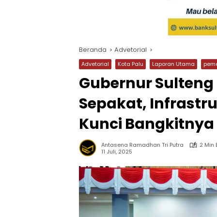
Beranda
Advetorial
Advetorial
Kota Palu
Laporan Utama
peme
Gubernur Sulteng
Sepakat, Infrastr
Kunci Bangkitnya
Antasena Ramadhan Tri Putra
2 Min
11 Juli, 2025