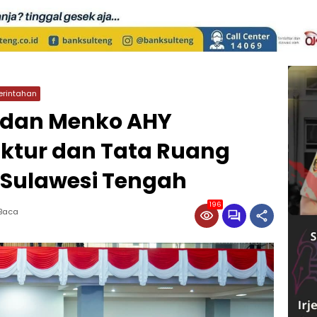
rintahan
 dan Menko AHY
uktur dan Tata Ruang
 Sulawesi Tengah
196
 Baca