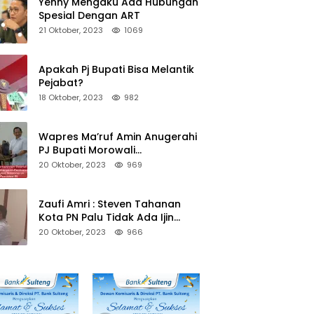
Yenny Mengaku Ada Hubungan
Spesial Dengan ART
21 Oktober, 2023
1069
Apakah Pj Bupati Bisa Melantik
Pejabat?
18 Oktober, 2023
982
Wapres Ma’ruf Amin Anugerahi
PJ Bupati Morowali
Penghargaan Paritrana Award
20 Oktober, 2023
969
Zaufi Amri : Steven Tahanan
Kota PN Palu Tidak Ada Ijin
Keluar Kota
20 Oktober, 2023
966