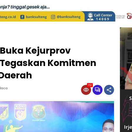
 Buka Kejurprov
, Tegaskan Komitmen
 Daerah
152
 Baca