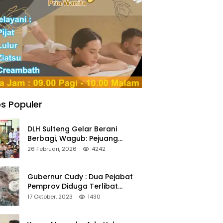
s Populer
DLH Sulteng Gelar Berani
Berbagi, Wagub: Pejuang
Lingkungan Harus Jadi Teladan
26 Februari, 2026
4242
Kepedulian
Gubernur Cudy : Dua Pejabat
Pemprov Diduga Terlibat
Asmara Terlarang Sudah di
17 Oktober, 2023
1430
Non Job