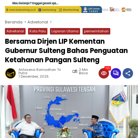
Beranda
Advetorial
Advetorial
Kota Palu
Laporan Utama
pemerintahan
Bersama Dirjen LIP Kementan
Gubernur Sulteng Bahas Penguatan
Ketahanan Pangan Sulteng
155
Antasena Ramadhan Tri
2 Min
Putra
Baca
1 Desember, 2025