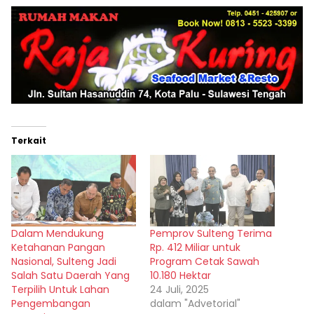
Terkait
Dalam Mendukung
Pemprov Sulteng Terima
Ketahanan Pangan
Rp. 412 Miliar untuk
Nasional, Sulteng Jadi
Program Cetak Sawah
Salah Satu Daerah Yang
10.180 Hektar
Terpilih Untuk Lahan
24 Juli, 2025
Pengembangan
dalam "Advetorial"