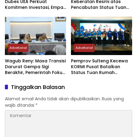
Dubes UEA Perkuat
Keberatan Resmi atas
Komitmen Investasi, Empat
Pencabutan Status Tuan
Sektor Jadi Prioritas
Rumah FORNAS IX Tahun
2027
Advetorial
Advetorial
Wagub Reny: Masa Transisi
Pemprov Sulteng Kecewa
Darurat Gempa Sigi
KORMI Pusat Batalkan
Berakhir, Pemerintah Fokus
Status Tuan Rumah
Percepatan Pemulihan
FORNAS 2027, Gubernur:
Keputusan Sepihak dan
Tinggalkan Balasan
Tanpa Koordinasi
Alamat email Anda tidak akan dipublikasikan.
Ruas yang
wajib ditandai
*