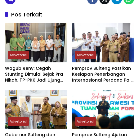
Pos Terkait
Advetorial
Advetorial
Wagub Reny: Cegah
Pemprov Sulteng Pastikan
Stunting Dimulai Sejak Pra
Kesiapan Penerbangan
Nikah, TP-PKK Jadi Ujung
Internasional Perdana Palu
Tombak di Masyarakat
– Guangzhou
Advetorial
Advetorial
Gubernur Sulteng dan
Pemprov Sulteng Ajukan