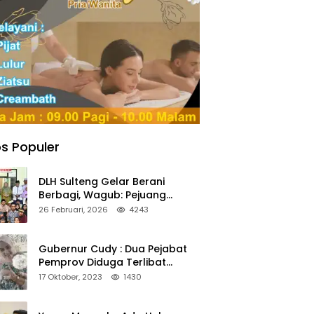
s Populer
DLH Sulteng Gelar Berani
Berbagi, Wagub: Pejuang
Lingkungan Harus Jadi Teladan
26 Februari, 2026
4243
Kepedulian
Gubernur Cudy : Dua Pejabat
Pemprov Diduga Terlibat
Asmara Terlarang Sudah di
17 Oktober, 2023
1430
Non Job