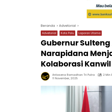
Beranda
Advetorial
Advetorial
Kota Palu
Laporan Utama
Gubernur Sulteng 
Narapidana Menj
Kolaborasi Kanwil
Antasena Ramadhan Tri Putra
2 Min
11 November, 2025