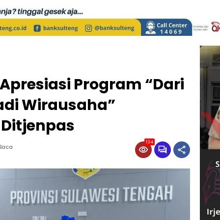
Apresiasi Program “Dari
adi Wirausaha”
 Ditjenpas
134
 Baca