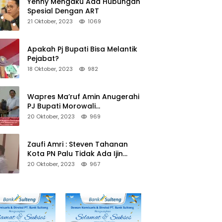
Yenny Mengaku Ada Hubungan
Spesial Dengan ART
21 Oktober, 2023
1069
Apakah Pj Bupati Bisa Melantik
Pejabat?
18 Oktober, 2023
982
Wapres Ma’ruf Amin Anugerahi
PJ Bupati Morowali
Penghargaan Paritrana Award
20 Oktober, 2023
969
Zaufi Amri : Steven Tahanan
Kota PN Palu Tidak Ada Ijin
Keluar Kota
20 Oktober, 2023
967