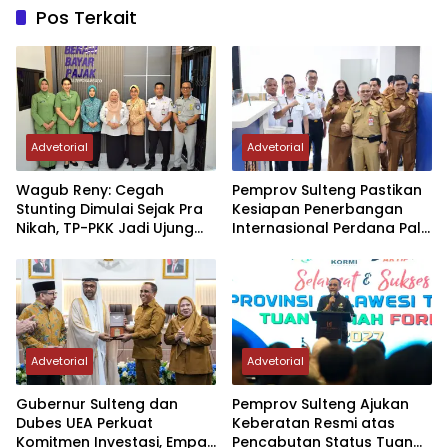
Pos Terkait
Advetorial
Advetorial
Wagub Reny: Cegah
Pemprov Sulteng Pastikan
Stunting Dimulai Sejak Pra
Kesiapan Penerbangan
Nikah, TP-PKK Jadi Ujung
Internasional Perdana Palu
Tombak di Masyarakat
– Guangzhou
Advetorial
Advetorial
Gubernur Sulteng dan
Pemprov Sulteng Ajukan
Dubes UEA Perkuat
Keberatan Resmi atas
Komitmen Investasi, Empat
Pencabutan Status Tuan