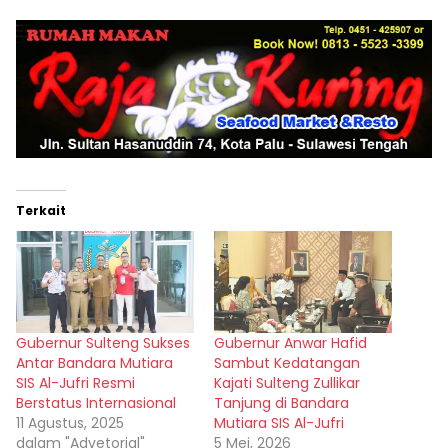
Terkait
Gubernur Sulteng Sukses
Gubernur Anwar Hafid
Antar Bandara Mutiara
Sambut Kedatangan
SIS Al-Jufri Resmi
Kajati Sulteng Zullikar
Berstatus Internasional
Tanjung di Bandara
11 Agustus, 2025
Mutiara SIS Al-Jufri
dalam "Advetorial"
5 Mei, 2026