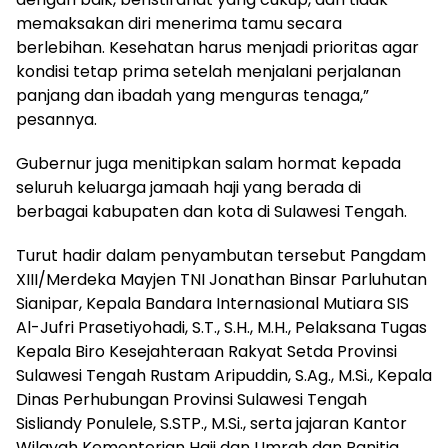
memaksakan diri menerima tamu secara
berlebihan. Kesehatan harus menjadi prioritas agar
kondisi tetap prima setelah menjalani perjalanan
panjang dan ibadah yang menguras tenaga,”
pesannya.
Gubernur juga menitipkan salam hormat kepada
seluruh keluarga jamaah haji yang berada di
berbagai kabupaten dan kota di Sulawesi Tengah.
Turut hadir dalam penyambutan tersebut Pangdam
XIII/Merdeka Mayjen TNI Jonathan Binsar Parluhutan
Sianipar, Kepala Bandara Internasional Mutiara SIS
Al-Jufri Prasetiyohadi, S.T., S.H., M.H., Pelaksana Tugas
Kepala Biro Kesejahteraan Rakyat Setda Provinsi
Sulawesi Tengah Rustam Aripuddin, S.Ag., M.Si., Kepala
Dinas Perhubungan Provinsi Sulawesi Tengah
Sisliandy Ponulele, S.STP., M.Si., serta jajaran Kantor
Wilayah Kementerian Haji dan Umrah dan Panitia