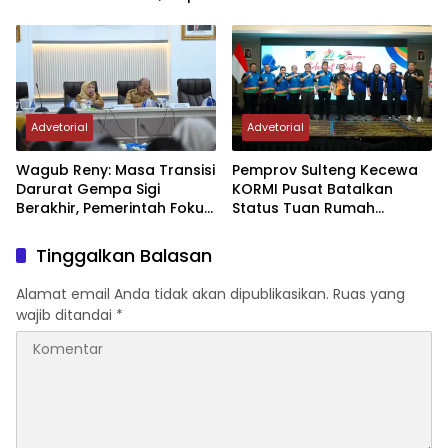
Sektor Jadi Prioritas
Rumah FORNAS IX Tahun
2027
Advetorial
Advetorial
Wagub Reny: Masa Transisi
Pemprov Sulteng Kecewa
Darurat Gempa Sigi
KORMI Pusat Batalkan
Berakhir, Pemerintah Fokus
Status Tuan Rumah
Percepatan Pemulihan
FORNAS 2027, Gubernur:
Keputusan Sepihak dan
Tinggalkan Balasan
Tanpa Koordinasi
Alamat email Anda tidak akan dipublikasikan.
Ruas yang
wajib ditandai
*