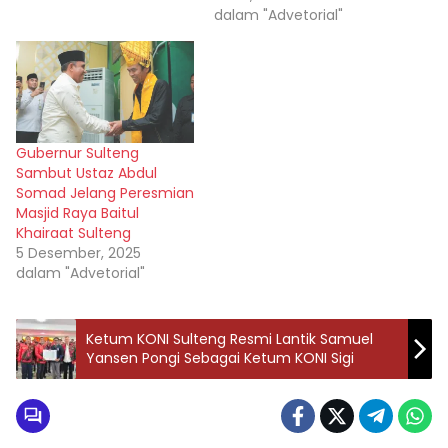
dalam "Advetorial"
Gubernur Sulteng
Sambut Ustaz Abdul
Somad Jelang Peresmian
Masjid Raya Baitul
Khairaat Sulteng
5 Desember, 2025
dalam "Advetorial"
Ketum KONI Sulteng Resmi Lantik Samuel
Yansen Pongi Sebagai Ketum KONI Sigi