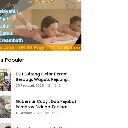
s Populer
DLH Sulteng Gelar Berani
Berbagi, Wagub: Pejuang
Lingkungan Harus Jadi Teladan
26 Februari, 2026
4243
Kepedulian
Gubernur Cudy : Dua Pejabat
Pemprov Diduga Terlibat
Asmara Terlarang Sudah di
17 Oktober, 2023
1430
Non Job