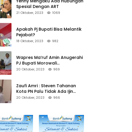
Yenny Mengaku Ada Hubungan
Spesial Dengan ART
21 Oktober, 2023
1069
Apakah Pj Bupati Bisa Melantik
Pejabat?
18 Oktober, 2023
982
Wapres Ma’ruf Amin Anugerahi
PJ Bupati Morowali
Penghargaan Paritrana Award
20 Oktober, 2023
969
Zaufi Amri : Steven Tahanan
Kota PN Palu Tidak Ada Ijin
Keluar Kota
20 Oktober, 2023
966