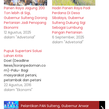
Panen Raya Jagung 200
Hadiri Panen Raya Padi
Ton lebih di Sigi,
Perdana Di Desa
Gubernur Sulteng Dorong
Sibalaya, Gubernur
Pertanian Jadi Penopang
Sulteng Dukung Sigi
Ekonomi
Sebagai Lumbung
12 Agustus, 2025
Pangan Pertanian
dalam "Advetorial"
6 September, 2025
dalam "Advetorial"
Pupuk Supertani Solusi
Lahan Kritis
Doel (Deadline
News/koranpedoman.co
m)-Palu- Bagi
masyarakat petani,
petambak dan petani
bawang merah tidak
22 Agustus, 2016
perlu risai, jika lahannya
dalam "Ekonomi"
mengalami kritis alias
tidak subur. Pasalnya
saat ini telah hadir pupuk
Pelantikan PAN Sulteng, Gubernur Anwar