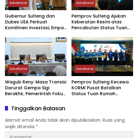
Advetorial
Advetorial
Gubernur Sulteng dan
Pemprov Sulteng Ajukan
Dubes UEA Perkuat
Keberatan Resmi atas
Komitmen Investasi, Empat
Pencabutan Status Tuan
Sektor Jadi Prioritas
Rumah FORNAS IX Tahun
2027
Advetorial
Advetorial
Wagub Reny: Masa Transisi
Pemprov Sulteng Kecewa
Darurat Gempa Sigi
KORMI Pusat Batalkan
Berakhir, Pemerintah Fokus
Status Tuan Rumah
Percepatan Pemulihan
FORNAS 2027, Gubernur:
Keputusan Sepihak dan
Tinggalkan Balasan
Tanpa Koordinasi
Alamat email Anda tidak akan dipublikasikan.
Ruas yang
wajib ditandai
*