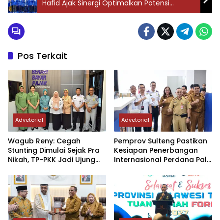
supertani sebagai solusi
Hafid Ajak Sinergi Optimalkan Potensi
untuk lahan kritis. Pupuk
Daerah
ini mengandung hara
mikro dan makro yang
bertujuan untuk
menyuburkan kembi
Pos Terkait
tanah. Pupuk supertani
ini mengandung…
Advetorial
Advetorial
Wagub Reny: Cegah
Pemprov Sulteng Pastikan
Stunting Dimulai Sejak Pra
Kesiapan Penerbangan
Nikah, TP-PKK Jadi Ujung
Internasional Perdana Palu
Tombak di Masyarakat
– Guangzhou