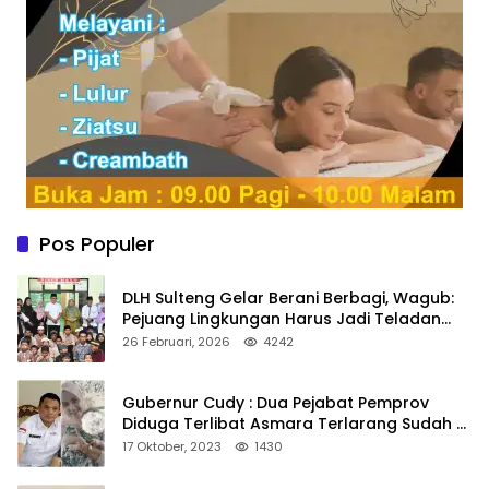
Pos Populer
DLH Sulteng Gelar Berani Berbagi, Wagub:
Pejuang Lingkungan Harus Jadi Teladan
Kepedulian
26 Februari, 2026
4242
Gubernur Cudy : Dua Pejabat Pemprov
Diduga Terlibat Asmara Terlarang Sudah di
Non Job
17 Oktober, 2023
1430