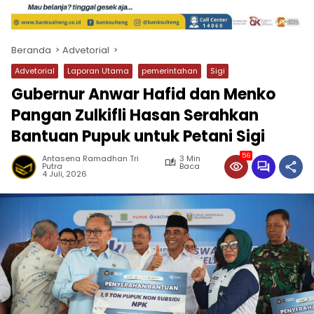
Beranda
Advetorial
Advetorial
Laporan Utama
pemerintahan
Sigi
Gubernur Anwar Hafid dan Menko
Pangan Zulkifli Hasan Serahkan
Bantuan Pupuk untuk Petani Sigi
56
Antasena Ramadhan Tri
3 Min
Putra
Baca
4 Juli, 2026