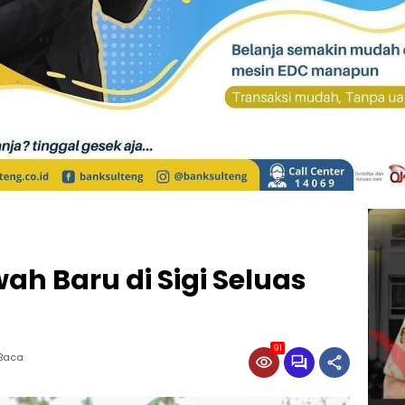
h Baru di Sigi Seluas
91
 Baca