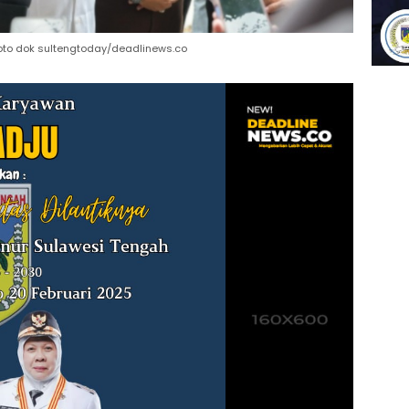
oto dok sultengtoday/deadlinews.co