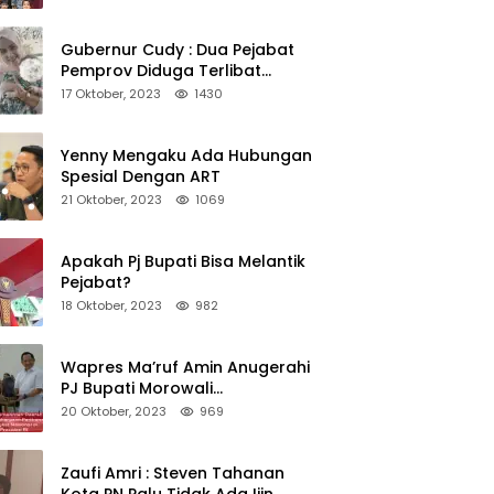
Kepedulian
Gubernur Cudy : Dua Pejabat
Pemprov Diduga Terlibat
Asmara Terlarang Sudah di
17 Oktober, 2023
1430
Non Job
Yenny Mengaku Ada Hubungan
Spesial Dengan ART
21 Oktober, 2023
1069
Apakah Pj Bupati Bisa Melantik
Pejabat?
18 Oktober, 2023
982
Wapres Ma’ruf Amin Anugerahi
PJ Bupati Morowali
Penghargaan Paritrana Award
20 Oktober, 2023
969
Zaufi Amri : Steven Tahanan
Kota PN Palu Tidak Ada Ijin