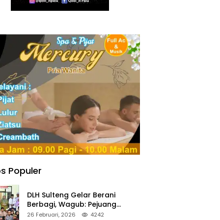
s Populer
DLH Sulteng Gelar Berani
Berbagi, Wagub: Pejuang
Lingkungan Harus Jadi Teladan
26 Februari, 2026
4242