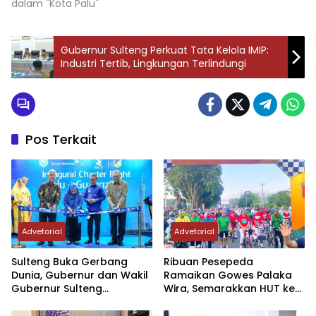
dalam "Kota Palu"
Gubernur Sulteng Perkuat Tata Kelola IMIP:
Industri Tertib, Lingkungan Terlindungi
Pos Terkait
Advetorial
Advetorial
Sulteng Buka Gerbang
Ribuan Pesepeda
Dunia, Gubernur dan Wakil
Ramaikan Gowes Palaka
Gubernur Sulteng
Wira, Semarakkan HUT ke-1
Resmikan Penerbangan
Kodam XXIII/PW
Perdana Internasional