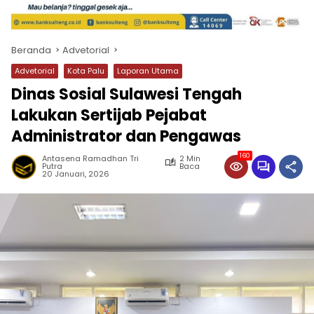
Beranda
Advetorial
Advetorial
Kota Palu
Laporan Utama
Dinas Sosial Sulawesi Tengah
Lakukan Sertijab Pejabat
Administrator dan Pengawas
160
Antasena Ramadhan Tri
2 Min
Putra
Baca
20 Januari, 2026