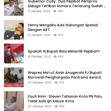
Gubernur Cudy : Dua Pejabat Pemprov
Diduga Terlibat Asmara Terlarang Sudah di
Non Job
17 Oktober, 2023
1431
Yenny Mengaku Ada Hubungan Spesial
Dengan ART
21 Oktober, 2023
1071
Apakah Pj Bupati Bisa Melantik Pejabat?
18 Oktober, 2023
984
Wapres Ma’ruf Amin Anugerahi PJ Bupati
Morowali Penghargaan Paritrana Award
20 Oktober, 2023
970
Zaufi Amri : Steven Tahanan Kota PN Palu
Tidak Ada Ijin Keluar Kota
20 Oktober, 2023
968