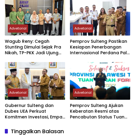
Palu-Guangzhou
Advetorial
Advetorial
Wagub Reny: Cegah
Pemprov Sulteng Pastikan
Stunting Dimulai Sejak Pra
Kesiapan Penerbangan
Nikah, TP-PKK Jadi Ujung
Internasional Perdana Palu
Tombak di Masyarakat
– Guangzhou
Advetorial
Advetorial
Gubernur Sulteng dan
Pemprov Sulteng Ajukan
Dubes UEA Perkuat
Keberatan Resmi atas
Komitmen Investasi, Empat
Pencabutan Status Tuan
Sektor Jadi Prioritas
Rumah FORNAS IX Tahun
2027
Tinggalkan Balasan