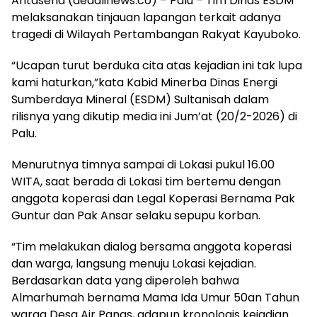
Antasena (deadlinews.co) – Palu – Tim Dinas ESDM
melaksanakan tinjauan lapangan terkait adanya
tragedi di Wilayah Pertambangan Rakyat Kayuboko.
“Ucapan turut berduka cita atas kejadian ini tak lupa
kami haturkan,”kata Kabid Minerba Dinas Energi
Sumberdaya Mineral (ESDM) Sultanisah dalam
rilisnya yang dikutip media ini Jum’at (20/2-2026) di
Palu.
Menurutnya timnya sampai di Lokasi pukul 16.00
WITA, saat berada di Lokasi tim bertemu dengan
anggota koperasi dan Legal Koperasi Bernama Pak
Guntur dan Pak Ansar selaku sepupu korban.
“Tim melakukan dialog bersama anggota koperasi
dan warga, langsung menuju Lokasi kejadian.
Berdasarkan data yang diperoleh bahwa
Almarhumah bernama Mama Ida Umur 50an Tahun
warga Desa Air Panas, adapun kronologis kejadian