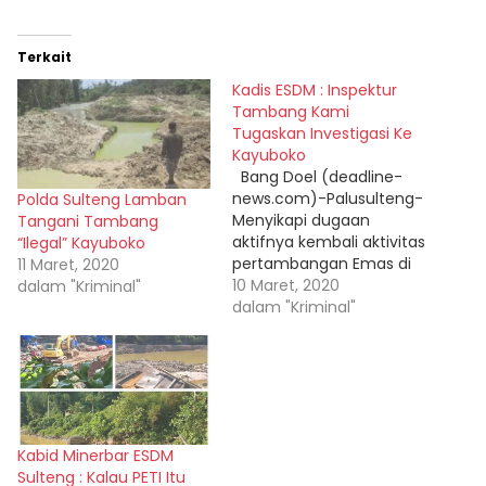
Terkait
Kadis ESDM : Inspektur
Tambang Kami
Tugaskan Investigasi Ke
Kayuboko
Bang Doel (deadline-
news.com)-Palusulteng-
Polda Sulteng Lamban
Menyikapi dugaan
Tangani Tambang
aktifnya kembali aktivitas
“Ilegal” Kayuboko
pertambangan Emas di
11 Maret, 2020
Kayu Boko Kecamatan
10 Maret, 2020
dalam "Kriminal"
Parigi Barat Kabupaten
dalam "Kriminal"
Parigi Moutong (Parimo)
Provinsi Sulawesi Tengah
mendapat perhatian
Dinas Energi dan
sumberdaya mineral
(ESDM). Pasalnya
Kabid Minerbar ESDM
pertambangan Emas di
Sulteng : Kalau PETI Itu
Kayu Boko itu diduga