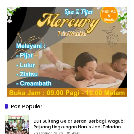
Pos Populer
DLH Sulteng Gelar Berani Berbagi, Wagub:
Pejuang Lingkungan Harus Jadi Teladan
Kepedulian
26 Februari, 2026
4243