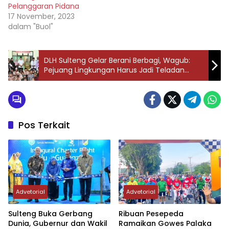
Pelanggaran Pidana
illegal. Sehingga pernah
17 November, 2023
ditutup. Namun
dalam "Buol"
belakangan sesuai hasil
investigasi Komisi
Nasional…
DLH Sulteng Gelar Berani Berbagi, Wagub:
Pejuang Lingkungan Harus Jadi Teladan
Kepedulian
Pos Terkait
Advetorial
Advetorial
Sulteng Buka Gerbang
Ribuan Pesepeda
Dunia, Gubernur dan Wakil
Ramaikan Gowes Palaka