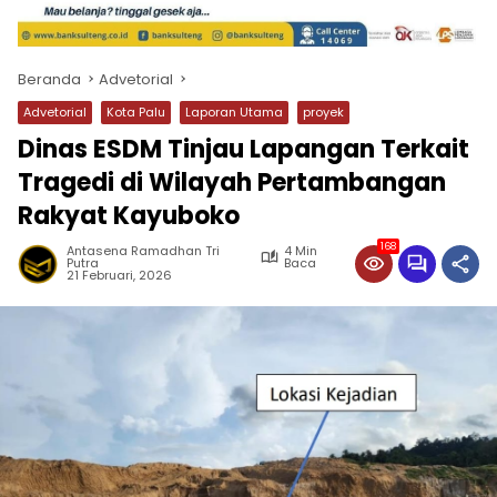
Beranda
Advetorial
Advetorial
Kota Palu
Laporan Utama
proyek
Dinas ESDM Tinjau Lapangan Terkait
Tragedi di Wilayah Pertambangan
Rakyat Kayuboko
168
Antasena Ramadhan Tri
4 Min
Putra
Baca
21 Februari, 2026