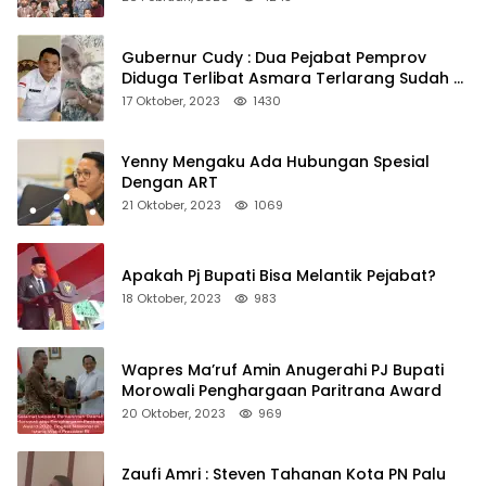
Gubernur Cudy : Dua Pejabat Pemprov
Diduga Terlibat Asmara Terlarang Sudah di
Non Job
17 Oktober, 2023
1430
Yenny Mengaku Ada Hubungan Spesial
Dengan ART
21 Oktober, 2023
1069
Apakah Pj Bupati Bisa Melantik Pejabat?
18 Oktober, 2023
983
Wapres Ma’ruf Amin Anugerahi PJ Bupati
Morowali Penghargaan Paritrana Award
20 Oktober, 2023
969
Zaufi Amri : Steven Tahanan Kota PN Palu