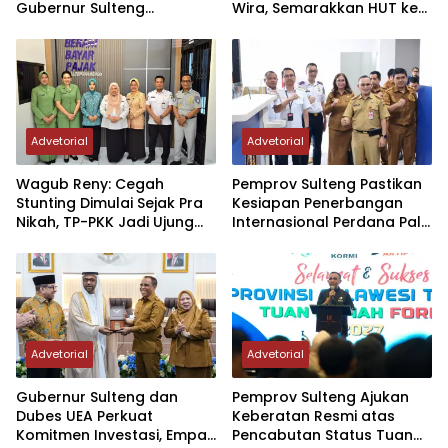
Gubernur Sulteng
Wira, Semarakkan HUT ke-1
Resmikan Penerbangan
Kodam XXIII/PW
Perdana Internasional
Palu-Guangzhou
Advetorial
Advetorial
Wagub Reny: Cegah
Pemprov Sulteng Pastikan
Stunting Dimulai Sejak Pra
Kesiapan Penerbangan
Nikah, TP-PKK Jadi Ujung
Internasional Perdana Palu
Tombak di Masyarakat
– Guangzhou
Advetorial
Advetorial
Gubernur Sulteng dan
Pemprov Sulteng Ajukan
Dubes UEA Perkuat
Keberatan Resmi atas
Komitmen Investasi, Empat
Pencabutan Status Tuan