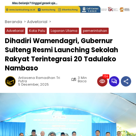
Beranda
Advetorial
Advetorial
Kota Palu
Laporan Utama
pemerintahan
Dihadiri Wamendagri, Gubernur
Sulteng Resmi Launching Sekolah
Rakyat Terintegrasi 20 Tadulako
Nambaso
159
Antasena Ramadhan Tri
3 Min
Putra
Baca
5 Desember, 2025