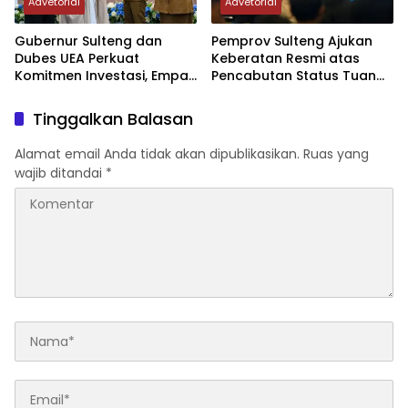
Advetorial
Advetorial
Gubernur Sulteng dan
Pemprov Sulteng Ajukan
Dubes UEA Perkuat
Keberatan Resmi atas
Komitmen Investasi, Empat
Pencabutan Status Tuan
Sektor Jadi Prioritas
Rumah FORNAS IX Tahun
2027
Tinggalkan Balasan
Alamat email Anda tidak akan dipublikasikan.
Ruas yang
wajib ditandai
*