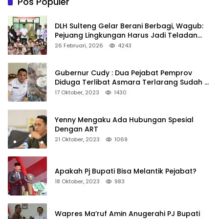
Pos Populer
DLH Sulteng Gelar Berani Berbagi, Wagub:
Pejuang Lingkungan Harus Jadi Teladan
Kepedulian
26 Februari, 2026
4243
Gubernur Cudy : Dua Pejabat Pemprov
Diduga Terlibat Asmara Terlarang Sudah di
Non Job
17 Oktober, 2023
1430
Yenny Mengaku Ada Hubungan Spesial
Dengan ART
21 Oktober, 2023
1069
Apakah Pj Bupati Bisa Melantik Pejabat?
18 Oktober, 2023
983
Wapres Ma’ruf Amin Anugerahi PJ Bupati