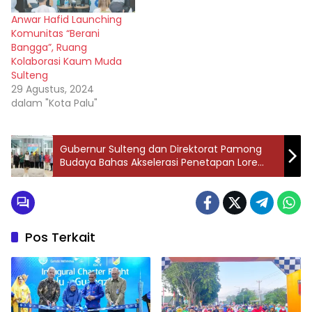
Anwar Hafid Launching
Komunitas “Berani
Bangga”, Ruang
Kolaborasi Kaum Muda
Sulteng
29 Agustus, 2024
dalam "Kota Palu"
Gubernur Sulteng dan Direktorat Pamong
Budaya Bahas Akselerasi Penetapan Lore
Lindu sebagai Warisan Dunia
Pos Terkait