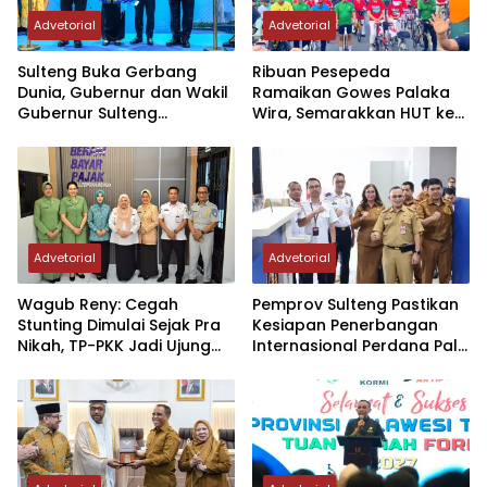
Advetorial
Advetorial
Sulteng Buka Gerbang
Ribuan Pesepeda
Dunia, Gubernur dan Wakil
Ramaikan Gowes Palaka
Gubernur Sulteng
Wira, Semarakkan HUT ke-1
Resmikan Penerbangan
Kodam XXIII/PW
Perdana Internasional
Palu-Guangzhou
Advetorial
Advetorial
Wagub Reny: Cegah
Pemprov Sulteng Pastikan
Stunting Dimulai Sejak Pra
Kesiapan Penerbangan
Nikah, TP-PKK Jadi Ujung
Internasional Perdana Palu
Tombak di Masyarakat
– Guangzhou