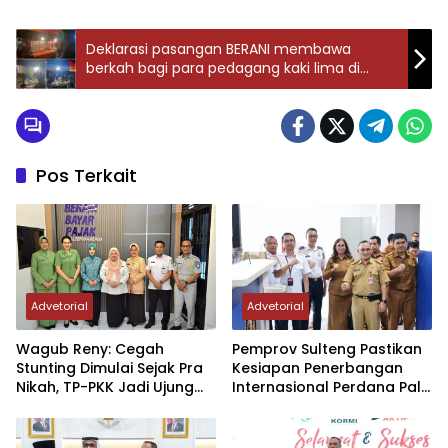
Deklarasi pasangan BERANI membawa
berkah bagi para pedagang kaki lima di
Touna
Pos Terkait
Advetorial
Advetorial
Wagub Reny: Cegah
Pemprov Sulteng Pastikan
Stunting Dimulai Sejak Pra
Kesiapan Penerbangan
Nikah, TP-PKK Jadi Ujung
Internasional Perdana Palu
Tombak di Masyarakat
– Guangzhou