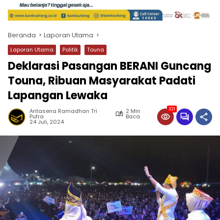
Beranda
Laporan Utama
Laporan Utama
Politik
Touna
Deklarasi Pasangan BERANI Guncang
Touna, Ribuan Masyarakat Padati
Lapangan Lewaka
321
Antasena Ramadhan Tri
2 Min
Putra
Baca
24 Juli, 2024