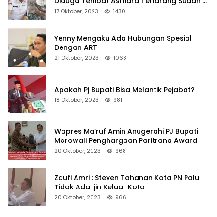
Diduga Terlibat Asmara Terlarang Sudah di
Non Job
17 Oktober, 2023
1430
Yenny Mengaku Ada Hubungan Spesial
Dengan ART
21 Oktober, 2023
1068
Apakah Pj Bupati Bisa Melantik Pejabat?
18 Oktober, 2023
981
Wapres Ma’ruf Amin Anugerahi PJ Bupati
Morowali Penghargaan Paritrana Award
20 Oktober, 2023
968
Zaufi Amri : Steven Tahanan Kota PN Palu
Tidak Ada Ijin Keluar Kota
20 Oktober, 2023
966