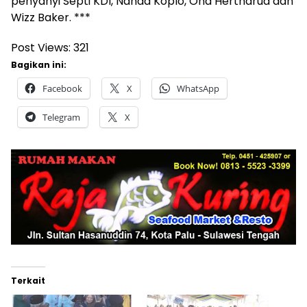
penyanyi Septi KDI, Nanda Koplo, Ona Hertharua dan
Wizz Baker. ***
Post Views:
321
Bagikan ini:
Facebook
X
WhatsApp
Telegram
X
Terkait