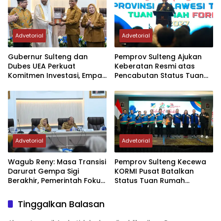
Advetorial
Advetorial
Gubernur Sulteng dan
Pemprov Sulteng Ajukan
Dubes UEA Perkuat
Keberatan Resmi atas
Komitmen Investasi, Empat
Pencabutan Status Tuan
Sektor Jadi Prioritas
Rumah FORNAS IX Tahun
2027
Advetorial
Advetorial
Wagub Reny: Masa Transisi
Pemprov Sulteng Kecewa
Darurat Gempa Sigi
KORMI Pusat Batalkan
Berakhir, Pemerintah Fokus
Status Tuan Rumah
Percepatan Pemulihan
FORNAS 2027, Gubernur:
Keputusan Sepihak dan
Tinggalkan Balasan
Tanpa Koordinasi