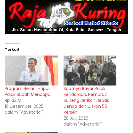
Terkait
Program Berani Hapus
Saatnya Bayar Pajak
Pajak Sudah Mencapai
Kendaraan, Pemprov
Rp. 32 M
Sulteng Berikan Bebas
10 Desember, 2025
Denda dan Diskon 50
dalam "Advetorial"
Persen
28 Juli, 2026
dalam "Advetorial"