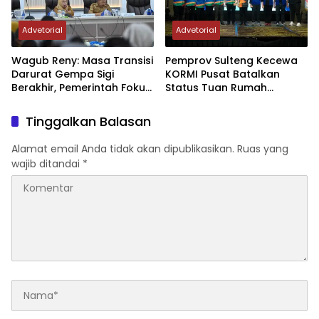
Advetorial
Advetorial
Wagub Reny: Masa Transisi
Pemprov Sulteng Kecewa
Darurat Gempa Sigi
KORMI Pusat Batalkan
Berakhir, Pemerintah Fokus
Status Tuan Rumah
Percepatan Pemulihan
FORNAS 2027, Gubernur:
Keputusan Sepihak dan
Tinggalkan Balasan
Tanpa Koordinasi
Alamat email Anda tidak akan dipublikasikan.
Ruas yang
wajib ditandai
*