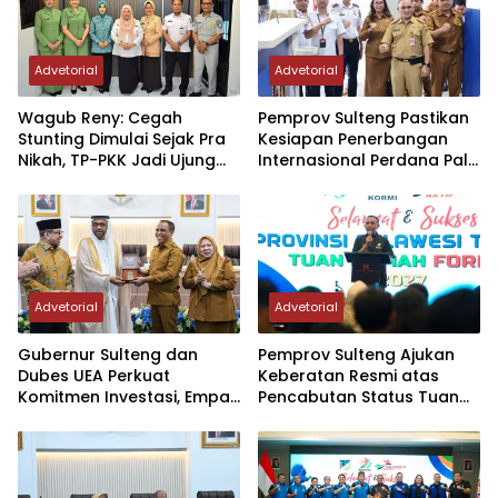
Advetorial
Advetorial
Wagub Reny: Cegah
Pemprov Sulteng Pastikan
Stunting Dimulai Sejak Pra
Kesiapan Penerbangan
Nikah, TP-PKK Jadi Ujung
Internasional Perdana Palu
Tombak di Masyarakat
– Guangzhou
Advetorial
Advetorial
Gubernur Sulteng dan
Pemprov Sulteng Ajukan
Dubes UEA Perkuat
Keberatan Resmi atas
Komitmen Investasi, Empat
Pencabutan Status Tuan
Sektor Jadi Prioritas
Rumah FORNAS IX Tahun
2027