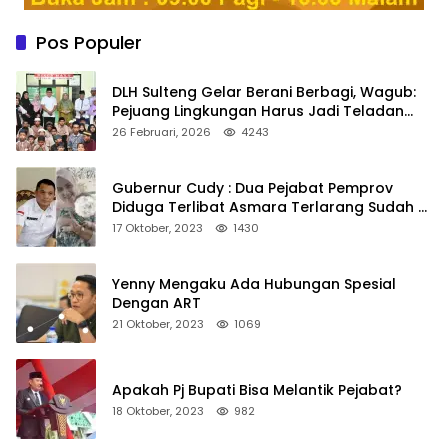
Pos Populer
DLH Sulteng Gelar Berani Berbagi, Wagub:
Pejuang Lingkungan Harus Jadi Teladan
Kepedulian
26 Februari, 2026
4243
Gubernur Cudy : Dua Pejabat Pemprov
Diduga Terlibat Asmara Terlarang Sudah di
Non Job
17 Oktober, 2023
1430
Yenny Mengaku Ada Hubungan Spesial
Dengan ART
21 Oktober, 2023
1069
Apakah Pj Bupati Bisa Melantik Pejabat?
18 Oktober, 2023
982