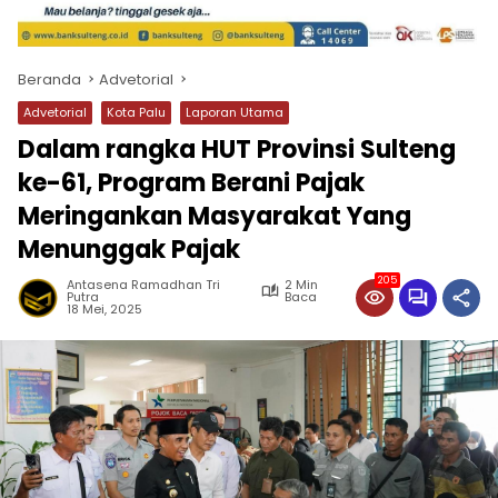
Beranda
Advetorial
Advetorial
Kota Palu
Laporan Utama
Dalam rangka HUT Provinsi Sulteng
ke-61, Program Berani Pajak
Meringankan Masyarakat Yang
Menunggak Pajak
205
Antasena Ramadhan Tri
2 Min
Putra
Baca
18 Mei, 2025